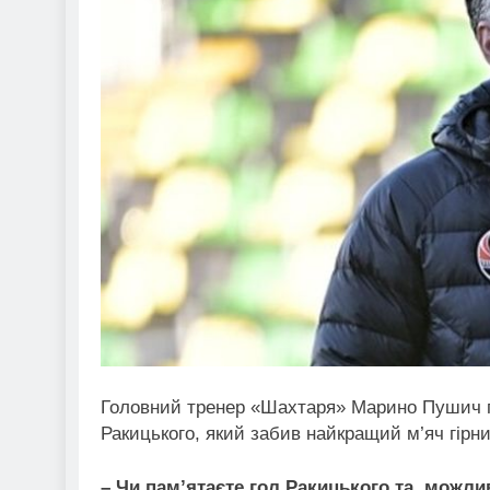
Головний тренер «Шахтаря» Марино Пушич 
Ракицького, який забив найкращий м’яч гірник
– Чи пам’ятаєте гол Ракицького та, можли