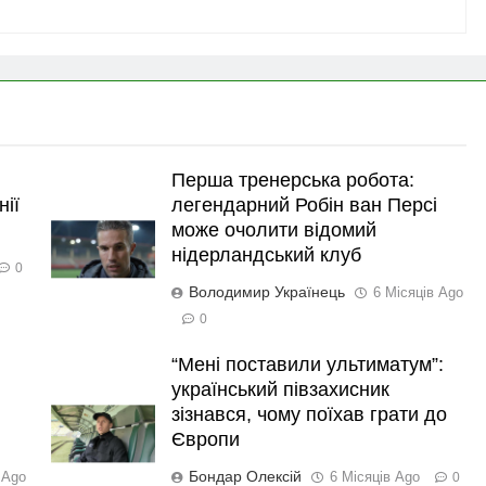
Перша тренерська робота:
нії
легендарний Робін ван Персі
може очолити відомий
нідерландський клуб
0
Володимир Українець
6 Місяців Ago
0
“Мені поставили ультиматум”:
український півзахисник
зізнався, чому поїхав грати до
Європи
Бондар Олексій
 Ago
6 Місяців Ago
0