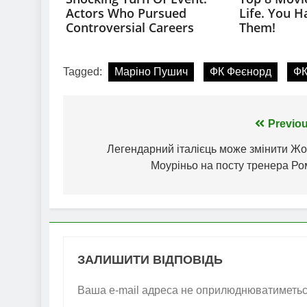
Tagged:
Маріно Пушич
ФК Феєнорд
ФК
Навігація
Previou
записів
Легендарний італієць може змінити Жо
Моуріньо на посту тренера Ро
ЗАЛИШИТИ ВІДПОВІДЬ
Ваша e-mail адреса не оприлюднюватиметьс