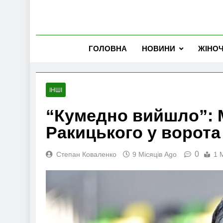
ГОЛОВНА
НОВИНИ
ЖІНО
ІНШІ
“Кумедно вийшло”: 
Ракицького у ворот
0
Степан Коваленко
9 Місяців Ago
1 