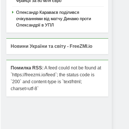
Франції за 80 млн євро
Олександр Караваєв поділився
очікуваннями від матчу Динамо проти
Олександрії в УПЛ
Новини України та світу - FreeZMI.io
Помилка RSS:
A feed could not be found at
`https://freezmi.io/feed`; the status code is
`200` and content-type is `text/html;
charset=utf-8`