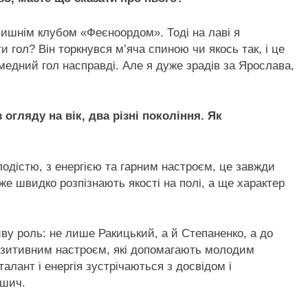
лишнім клубом «Феєноордом». Тоді на лаві я
 гол? Він торкнувся м’яча спиною чи якось так, і це
медний гол насправді. Але я дуже зрадів за Ярослава,
з огляду на вік, два різні покоління. Як
лодістю, з енергією та гарним настроєм, це завжди
уже швидко розпізнають якості на полі, а ще характер
ву роль: не лише Ракицький, а й Степаненко, а до
позитивним настроєм, які допомагають молодим
лант і енергія зустрічаються з досвідом і
ушич.