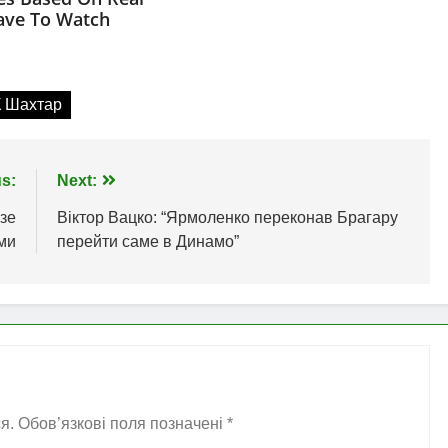
 Шахтар
s:
Next:
зе
Віктор Вацко: “Ярмоленко переконав Брагару
ми
перейти саме в Динамо”
я.
Обов’язкові поля позначені
*