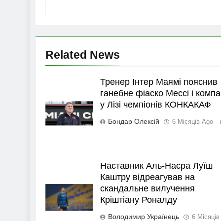
Related News
Тренер Інтер Маямі пояснив
ганебне фіаско Мессі і компа
у Лізі чемпіонів КОНКАКАФ
Бондар Олексій
6 Місяців Ago
Наставник Аль-Насра Луїш
Каштру відреагував на
скандальне вилучення
Кріштіану Роналду
Володимир Українець
6 Місяців