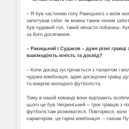
– Я був частиною голу Ракицького з моїм ко
запитував себе: як можна таким чином забити
був чудовий гол, такий нечасто побачиш. Ку
за його досягнення.
– Ракицький і Судаков – дуже різні гравці 
взаємодіють юність та досвід?
– Коли досвід зустрічається з талантом і мо
чудова комбінація, адже досвідчені гравці д
та енергію молодого футболіста.
Тому в нашій команді вони відіграють особли
цього це був Чигринський – троє гравців з 
футболістам розвиватися. Повторюся, коли та
характером, це гарна комбінація. – сказав П