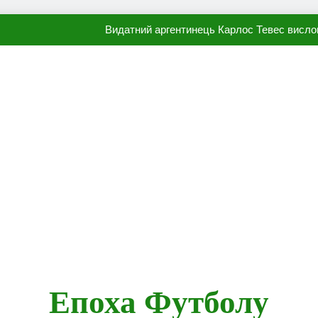
Видатний аргентинець Карлос Тевес висло
Наполі готовий продати Осі
ПСЖ близький до підписання гр
Олександр Караваєв назвав гравця Динамо, який готов
Видатний аргентинець Карлос Тевес висло
Наполі готовий продати Осі
ПСЖ близький до підписання гр
Епоха Футболу