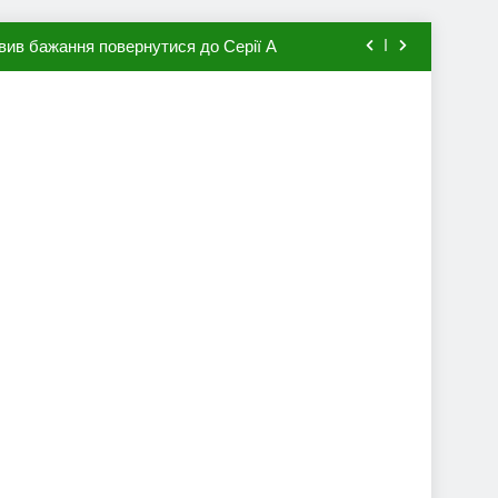
вив бажання повернутися до Серії А
мхена в ПСЖ: відома ціна трансфера
авця збірної Франції за 80 млн євро
ий до переходу в європейський клуб
вив бажання повернутися до Серії А
мхена в ПСЖ: відома ціна трансфера
авця збірної Франції за 80 млн євро