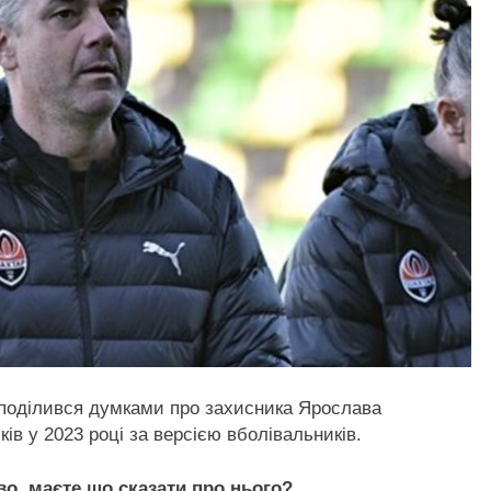
поділився думками про захисника Ярослава
ів у 2023 році за версією вболівальників.
во, маєте що сказати про нього?