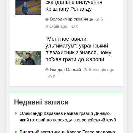
скандальне вилучення
Кріштіану Роналду
Володимир Українець
6
місяців ago
0
“Мені поставили
ультиматум”: український
півзахисник зізнався, чому
поїхав грати до Європи
Бондар Олексій
6 місяців ago
0
Недавні записи
Олександр Караваєв назвав гравця Динамо,
який готовий до переходу в європейський клуб
Видатний аргентинець Карлос Тевес висловив