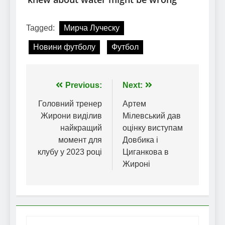
Tagged:
Мирча Луческу
Новини футболу
Футбол
Навігація
Previous:
Next:
записів
Головний тренер
Артем
Жирони виділив
Мілевський дав
найкращий
оцінку виступам
момент для
Довбика і
клубу у 2023 році
Циганкова в
Жироні