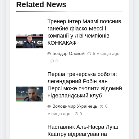
Related News
Тренер Інтер Маямі пояснив
ганебне фіаско Мессі і
компанії у Лізі чемпіонів
КОНКАКАФ
Бондар Олексій
6 місяців ago
0
Перша тренерська робота:
легендарний Робін ван
Персі може очолити відомий
нідерландський клуб
Володимир Українець
6
місяців ago
0
Наставник Аль-Насра Луїш
Каштру відреагував на