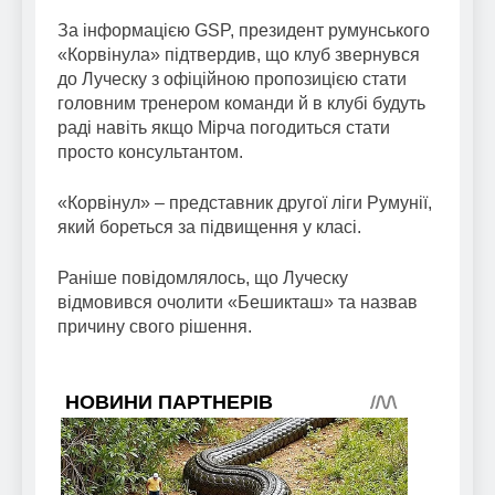
За інформацією GSP, президент румунського
«Корвінула» підтвердив, що клуб звернувся
до Луческу з офіційною пропозицією стати
головним тренером команди й в клубі будуть
раді навіть якщо Мірча погодиться стати
просто консультантом.
«Корвінул» – представник другої ліги Румунії,
який бореться за підвищення у класі.
Раніше повідомлялось, що Луческу
відмовився очолити «Бешикташ» та назвав
причину свого рішення.