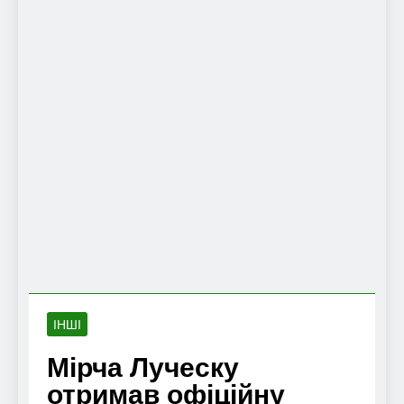
ІНШІ
Мірча Луческу
отримав офіційну