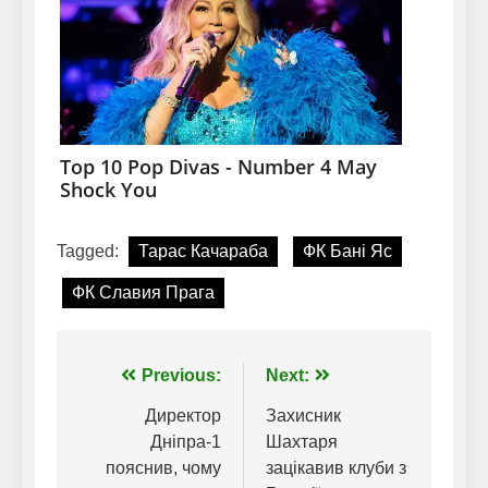
Tagged:
Тарас Качараба
ФК Бані Яс
ФК Славия Прага
Навігація
Previous:
Next:
записів
Директор
Захисник
Дніпра-1
Шахтаря
пояснив, чому
зацікавив клуби з