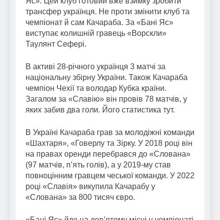
Яс». Цей клуб готовий вже взимку зробити
трансфер українця. Не проти змінити клуб та
чемпіонат й сам Качараба. За «Бані Яс»
виступає колишній гравець «Ворскли»
Таулянт Сефері.
В активі 28-річного українця 3 матчі за
національну збірну України. Також Качараба
чемпіон Чехії та володар Кубка країни.
Загалом за «Славію» він провів 78 матчів, у
яких забив два голи. Його статистика тут.
В Україні Качараба грав за молодіжні команди
«Шахтаря», «Говерлу та Зірку. У 2018 році він
на правах оренди перебрався до «Слована»
(97 матчів, п’ять голів), а у 2019-му став
повноцінним гравцем чеської команди. У 2022
році «Славія» викупила Качарабу у
«Слована» за 800 тисяч євро.
«Бані Яс» йде на дев’ятому місці у чемпіонаті