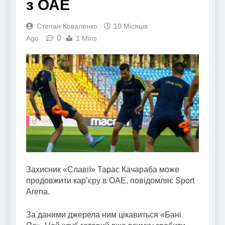
з ОАЕ
Степан Коваленко
10 Місяців
0
Ago
1 Mins
Захисник «Славії» Тарас Качараба може
продовжити кар’єру в ОАЕ, повідомляє Sport
Arena.
За даними джерела ним цікавиться «Бані