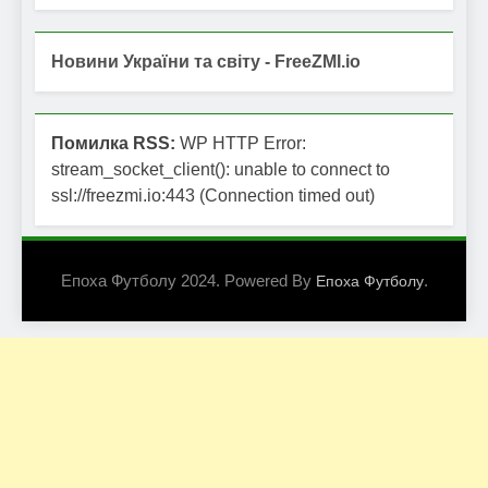
Новини України та світу - FreeZMI.io
Помилка RSS:
WP HTTP Error:
stream_socket_client(): unable to connect to
ssl://freezmi.io:443 (Connection timed out)
Епоха Футболу 2024. Powered By
.
Епоха Футболу