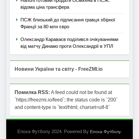
Наполі готовий продати Осімхена в ПСЖ:
відома ціна трансфера
ПСЖ близький до підписання гравця збірної
Франції за 80 млн євро
Олександр Караваєв поділився очікуваннями
від матчу Динамо проти Олександрії в УПЛ
Новини України та світу - FreeZMI.io
Помилка RSS:
A feed could not be found at
`https://freezmi.io/feed`; the status code is `200`
and content-type is `text/html; charset=utf-8`
Епоха Футболу 2024. Powered By
.
Епоха Футболу