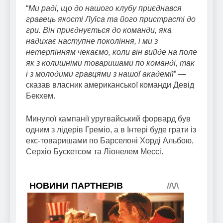
“
Ми раді, що до нашого клубу приєднався
гравець якості Луїса та його пристрасті до
гри. Він приєднується до команди, яка
надихає наступне покоління, і ми з
нетерпінням чекаємо, коли він вийде на поле
як з колишніми товаришами по команді, так
і з молодими гравцями з нашої академії
” —
сказав власник американської команди Девід
Бекхем.
Минулої кампанії уругвайський форвард був
одним з лідерів Греміо, а в Інтері буде грати із
екс-товаришами по Барселоні Хорді Альбою,
Серхіо Бускетсом та Ліонелем Мессі.