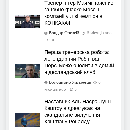
Тренер Інтер Маямі пояснив
ганебне фіаско Мессі і
компанії у Лізі чемпіонів
КОНКАКАФ
Бондар Олексій
6 місяців ago
0
Перша тренерська робота:
легендарний Робін ван
Персі може очолити відомий
нідерландський клуб
Володимир Українець
6
місяців ago
0
Наставник Аль-Насра Луїш
Каштру відреагував на
скандальне вилучення
Кріштіану Роналду