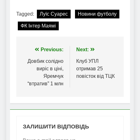
Tagged:
Луїс Суарес
Новини футболу
ФК Інтер Маямі
Навігація
Previous:
Next:
записів
Довбик солідно
Клуб УПЛ
виріс в ціні,
отримав 25
Яремчук
повісток від ТЦК
“втратив” 1 млн
ЗАЛИШИТИ ВІДПОВІДЬ