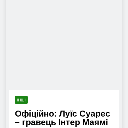
ІНШІ
Офіційно: Луїс Суарес
– гравець Інтер Маямі