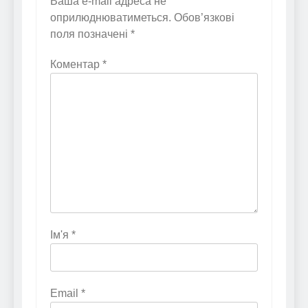
Ваша e-mail адреса не
оприлюднюватиметься.
Обов’язкові
поля позначені
*
Коментар
*
Ім'я
*
Email
*