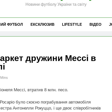
Новини футболу України та світу
ЧИЙ ФУТБОЛ
ЕКСКЛЮЗИВ
LIFESTYLE
ВІДЕО
J
аркет дружини Мессі в
лі
 Mins
онеля Мессі, втратив 8 млн. песо.
і Росаріо було скоєно пограбування автомобіля
сестра Антонелли Рокуццо, і ще двоє співробітників