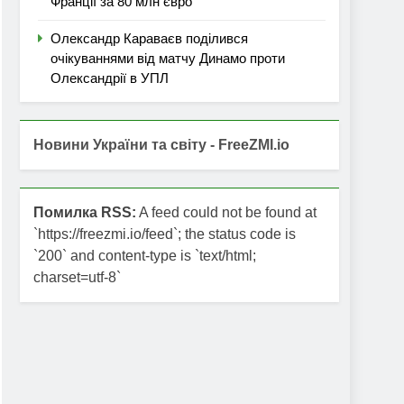
Франції за 80 млн євро
Олександр Караваєв поділився
очікуваннями від матчу Динамо проти
Олександрії в УПЛ
Новини України та світу - FreeZMI.io
Помилка RSS:
A feed could not be found at
`https://freezmi.io/feed`; the status code is
`200` and content-type is `text/html;
charset=utf-8`