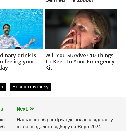
си
Новини футболу
s:
Next:
ію
Наставник збірної Ірландії подав у відставку
луб
після невдалого відбору на Євро-2024