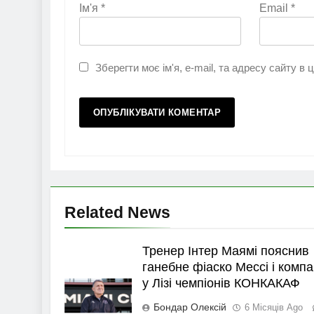
Ім'я
*
Email
*
Зберегти моє ім'я, e-mail, та адресу сайту в
Related News
Тренер Інтер Маямі пояснив
ганебне фіаско Мессі і компа
у Лізі чемпіонів КОНКАКАФ
Бондар Олексій
6 Місяців Ago