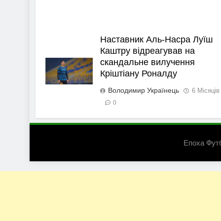
Наставник Аль-Насра Луїш
Каштру відреагував на
скандальне вилучення
Кріштіану Роналду
Володимир Українець
6 Місяців
0
Епоха Фут