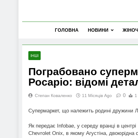
ГОЛОВНА
НОВИНИ
ЖІНО
ІНШІ
Пограбовано суперм
Росаріо: відомі дета
0
Степан Коваленко
11 Місяців Ago
1
Супермаркет, що належить родині дружини Лі
Як передає Infobae, у середу вранці в центр
Chevrolet Onix, в якому Агустіна, двоюрідна 