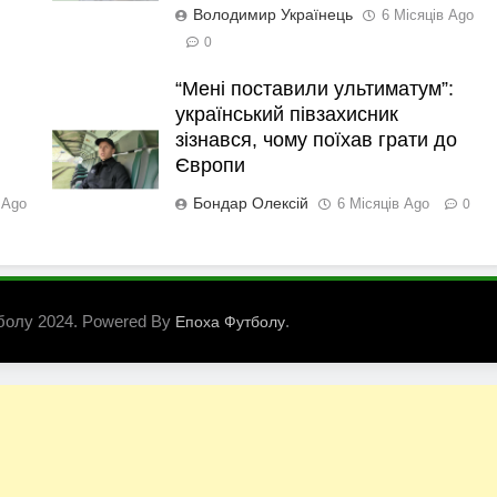
Володимир Українець
6 Місяців Ago
0
“Мені поставили ультиматум”:
український півзахисник
зізнався, чому поїхав грати до
Європи
Бондар Олексій
 Ago
6 Місяців Ago
0
болу 2024. Powered By
.
Епоха Футболу