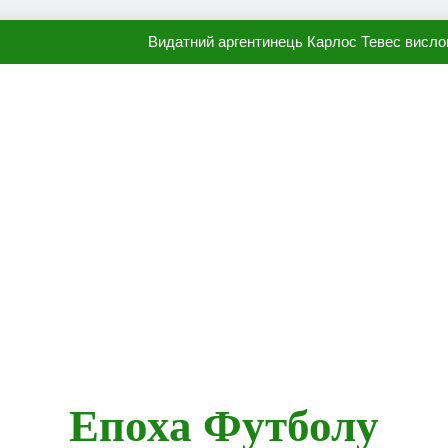
Видатний аргентинець Карлос Тевес висло
Наполі готовий продати Осі
ПСЖ близький до підписання гр
Олександр Караваєв назвав гравця Динамо, який готов
Видатний аргентинець Карлос Тевес висло
Наполі готовий продати Осі
ПСЖ близький до підписання гр
Епоха Футболу