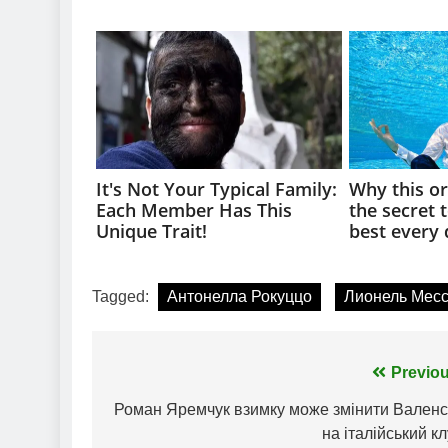
Tagged:
Антонелла Рокуццо
Лионель Мес
Навігація
Previou
записів
Роман Яремчук взимку може змінити Валенс
на італійський к