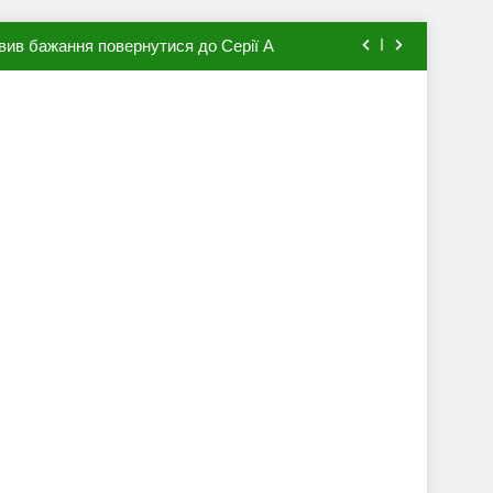
вив бажання повернутися до Серії А
мхена в ПСЖ: відома ціна трансфера
авця збірної Франції за 80 млн євро
ий до переходу в європейський клуб
вив бажання повернутися до Серії А
мхена в ПСЖ: відома ціна трансфера
авця збірної Франції за 80 млн євро