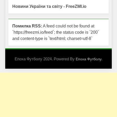
Новини України та світу - FreeZMI.io
Помилка RSS:
A feed could not be found at
`https://freezmi.io/feed`; the status code is `200`
and content-type is `text/html; charset=utf-8`
Епоха Футболу 2024. Powered By
.
Епоха Футболу