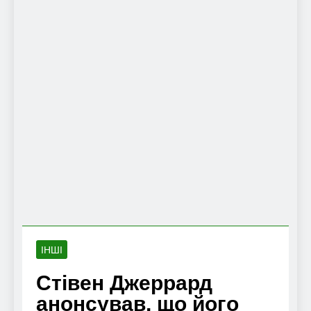
ІНШІ
Стівен Джеррард
анонсував, що його