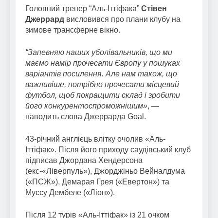
Головний тренер “Аль-Іттіфака”
Стівен
Джеррард
висловився про плани клубу на
зимове трансферне вікно.
“Запевняю наших уболівальників, що ми
маємо намір прочесати Європу у пошуках
варіантів посилення. Але нам також, що
важливіше, потрібно прочесати місцевий
футбол, щоб покращити склад і зробити
його конкурентоспроможнішим»
, —
наводить слова Джеррарда Goal.
43-річний англієць влітку очолив «Аль-
Іттіфак». Після його приходу саудівський клуб
підписав Джордана Хендерсона
(екс-«Ліверпуль»), Джорджіньо Вейналдума
(«ПСЖ»), Демарая Грея («Евертон») та
Муссу Дембеле («Ліон»).
Після 12 турів «Аль-Іттіфак» із 21 очком