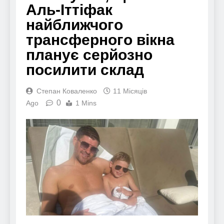
Аль-Іттіфак
найближчого
трансферного вікна
планує серйозно
посилити склад
Степан Коваленко
11 Місяців
0
Ago
1 Mins