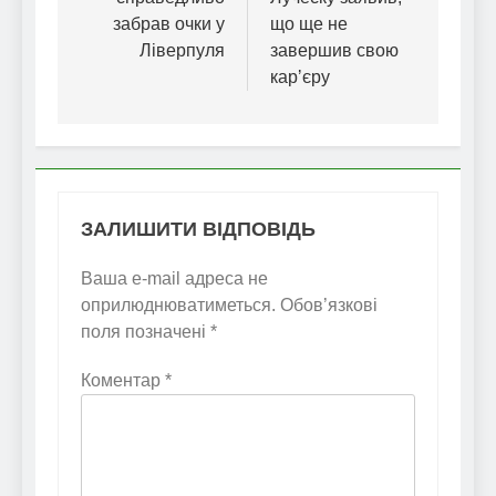
забрав очки у
що ще не
Ліверпуля
завершив свою
карʼєру
ЗАЛИШИТИ ВІДПОВІДЬ
Ваша e-mail адреса не
оприлюднюватиметься.
Обов’язкові
поля позначені
*
Коментар
*