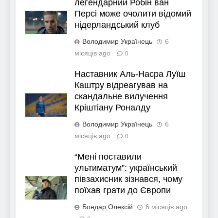
легендарний Робін ван
Персі може очолити відомий
нідерландський клуб
Володимир Українець
6
місяців ago
0
Наставник Аль-Насра Луїш
Каштру відреагував на
скандальне вилучення
Кріштіану Роналду
Володимир Українець
6
місяців ago
0
“Мені поставили
ультиматум”: український
півзахисник зізнався, чому
поїхав грати до Європи
Бондар Олексій
6 місяців ago