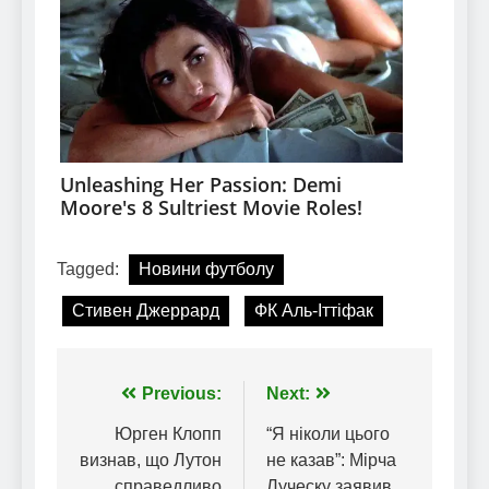
Tagged:
Новини футболу
Стивен Джеррард
ФК Аль-Іттіфак
Навігація
Previous:
Next:
записів
Юрген Клопп
“Я ніколи цього
визнав, що Лутон
не казав”: Мірча
справедливо
Луческу заявив,