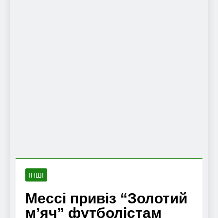
ІНШІ
Мессі привіз “Золотий
м’яч” футболістам