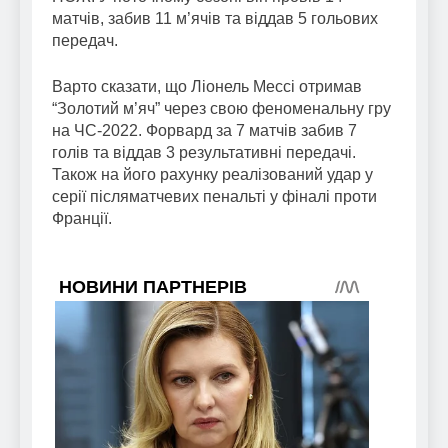
матчів, забив 11 м’ячів та віддав 5 гольових
передач.
Варто сказати, що Ліонель Мессі отримав
“Золотий м’яч” через свою феноменальну гру
на ЧС-2022. Форвард за 7 матчів забив 7
голів та віддав 3 результативні передачі.
Також на його рахунку реалізований удар у
серії післяматчевих пенальті у фіналі проти
Франції.