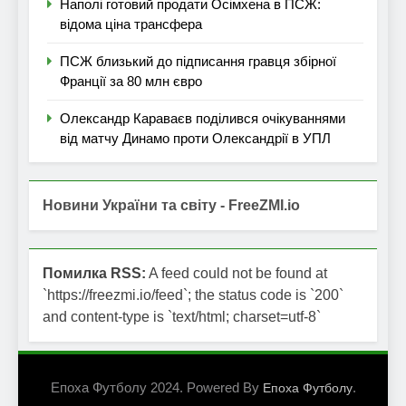
Наполі готовий продати Осімхена в ПСЖ:
відома ціна трансфера
ПСЖ близький до підписання гравця збірної
Франції за 80 млн євро
Олександр Караваєв поділився очікуваннями
від матчу Динамо проти Олександрії в УПЛ
Новини України та світу - FreeZMI.io
Помилка RSS:
A feed could not be found at
`https://freezmi.io/feed`; the status code is `200`
and content-type is `text/html; charset=utf-8`
Епоха Футболу 2024. Powered By
.
Епоха Футболу