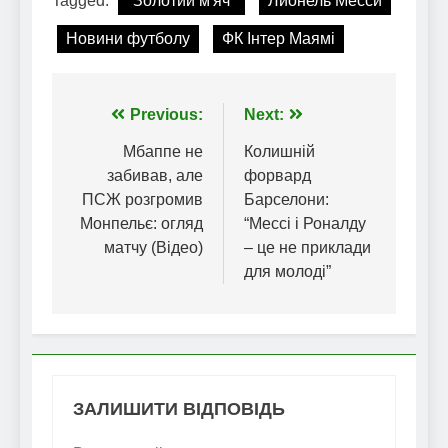
Tagged:
"Золотий м'яч"
Лионель Месси
Новини футболу
ФК Інтер Маямі
Навігація
Previous:
Next:
записів
Мбаппе не
Колишній
забивав, але
форвард
ПСЖ розгромив
Барселони:
Монпельє: огляд
“Мессі і Роналду
матчу (Відео)
– це не приклади
для молоді”
ЗАЛИШИТИ ВІДПОВІДЬ