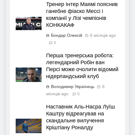
Тренер Інтер Маямі пояснив
ганебне фіаско Мессі і
компанії у Лізі чемпіонів
КОНКАКАФ
Бондар Олексій
6 місяців ago
0
Перша тренерська робота:
легендарний Робін ван
Персі може очолити відомий
нідерландський клуб
Володимир Українець
6
місяців ago
0
Наставник Аль-Насра Луїш
Каштру відреагував на
скандальне вилучення
Кріштіану Роналду