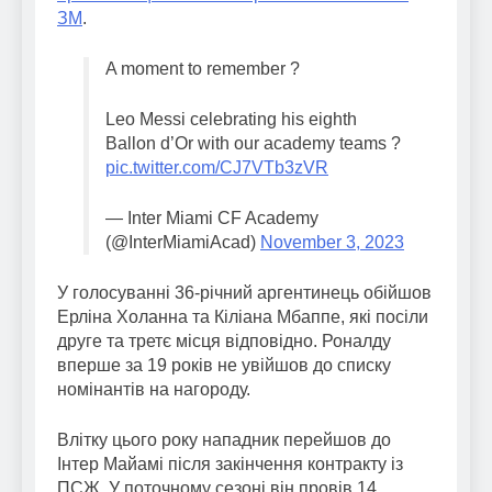
ЗМ
.
A moment to remember ?
Leo Messi celebrating his eighth
Ballon d’Or with our academy teams ?
pic.twitter.com/CJ7VTb3zVR
— Inter Miami CF Academy
(@InterMiamiAcad)
November 3, 2023
У голосуванні 36-річний аргентинець обійшов
Ерліна Холанна та Кіліана Мбаппе, які посіли
друге та третє місця відповідно. Роналду
вперше за 19 років не увійшов до списку
номінантів на нагороду.
Влітку цього року нападник перейшов до
Інтер Майамі після закінчення контракту із
ПСЖ. У поточному сезоні він провів 14