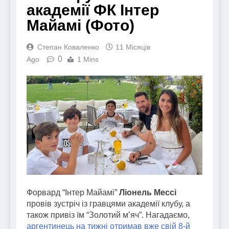
академії ФК Інтер
Майамі (Фото)
Степан Коваленко
11 Місяців
0
Ago
1 Mins
Форвард “Інтер Майамі”
Ліонель Мессі
провів зустріч із гравцями академії клубу, а
також привіз їм “Золотий м’яч”. Нагадаємо,
аргентинець на тижні отримав вже свій 8-й