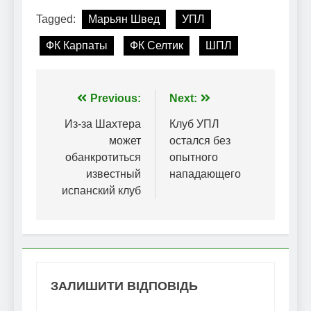
Tagged:
Марьян Швед
УПЛ
ФК Карпаты
ФК Селтик
ШПЛ
Навігація
Previous:
Next:
записів
Из-за Шахтера
Клуб УПЛ
может
остался без
обанкротиться
опытного
известный
нападающего
испанский клуб
ЗАЛИШИТИ ВІДПОВІДЬ