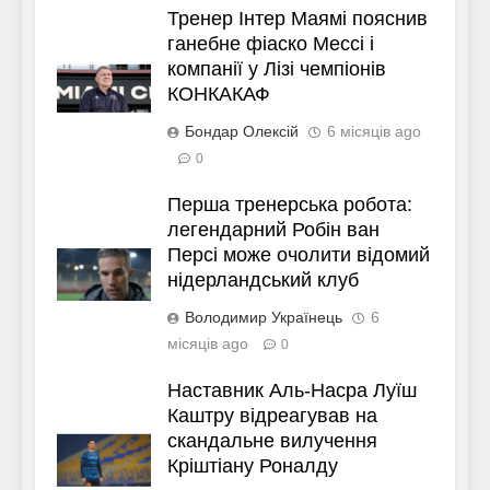
Тренер Інтер Маямі пояснив
ганебне фіаско Мессі і
компанії у Лізі чемпіонів
КОНКАКАФ
Бондар Олексій
6 місяців ago
0
Перша тренерська робота:
легендарний Робін ван
Персі може очолити відомий
нідерландський клуб
Володимир Українець
6
місяців ago
0
Наставник Аль-Насра Луїш
Каштру відреагував на
скандальне вилучення
Кріштіану Роналду