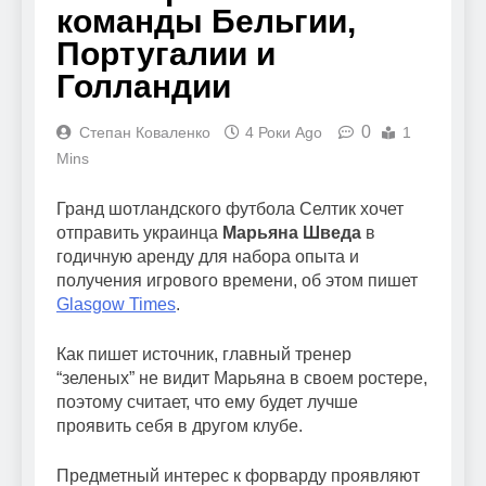
команды Бельгии,
Португалии и
Голландии
0
Степан Коваленко
4 Роки Ago
1
Mins
Гранд шотландского футбола Селтик хочет
отправить украинца
Марьяна Шведа
в
годичную аренду для набора опыта и
получения игрового времени, об этом пишет
Glasgow Times
.
Как пишет источник, главный тренер
“зеленых” не видит Марьяна в своем ростере,
поэтому считает, что ему будет лучше
проявить себя в другом клубе.
Предметный интерес к форварду проявляют