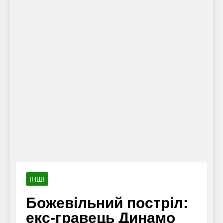
ІНШІ
Божевільний постріл:
екс-гравець Динамо