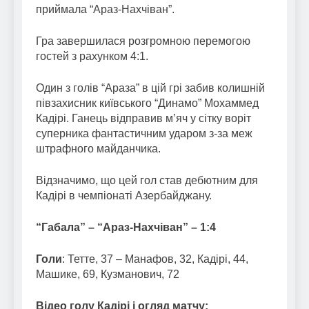
приймала “Араз-Нахчіван”.
Гра завершилася розгромною перемогою
гостей з рахунком 4:1.
Один з голів “Араза” в цій грі забив колишній
півзахисник київського “Динамо” Мохаммед
Кадірі. Ганець відправив м’яч у сітку воріт
суперника фантастичним ударом з-за меж
штрафного майданчика.
Відзначимо, що цей гол став дебютним для
Кадірі в чемпіонаті Азербайджану.
“Габала” – “Араз-Нахчіван” – 1:4
Голи
: Тетте, 37 – Манафов, 32, Кадірі, 44,
Машике, 69, Кузманович, 72
Відео голу Кадірі і огляд матчу: