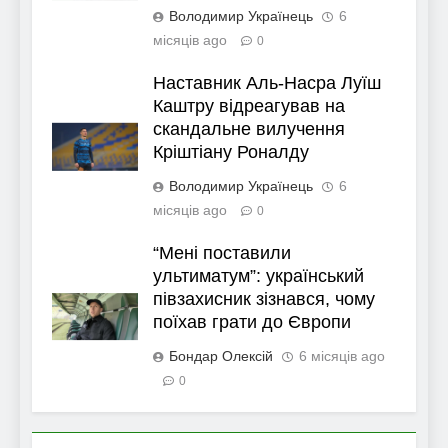
Володимир Українець
6
місяців ago
0
Наставник Аль-Насра Луїш
Каштру відреагував на
скандальне вилучення
Кріштіану Роналду
Володимир Українець
6
місяців ago
0
“Мені поставили
ультиматум”: український
півзахисник зізнався, чому
поїхав грати до Європи
Бондар Олексій
6 місяців ago
0