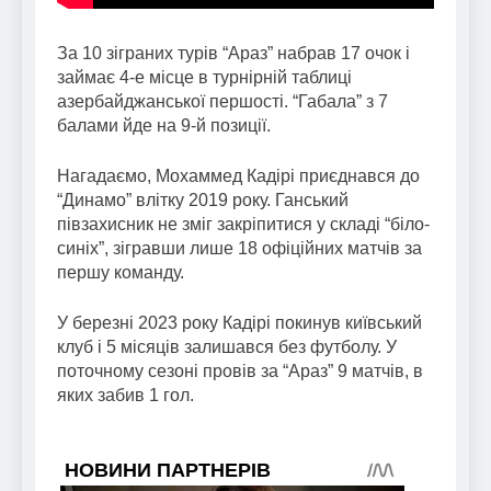
За 10 зіграних турів “Араз” набрав 17 очок і
займає 4-е місце в турнірній таблиці
азербайджанської першості. “Габала” з 7
балами йде на 9-й позиції.
Нагадаємо, Мохаммед Кадірі приєднався до
“Динамо” влітку 2019 року. Ганський
півзахисник не зміг закріпитися у складі “біло-
синіх”, зігравши лише 18 офіційних матчів за
першу команду.
У березні 2023 року Кадірі покинув київський
клуб і 5 місяців залишався без футболу. У
поточному сезоні провів за “Араз” 9 матчів, в
яких забив 1 гол.