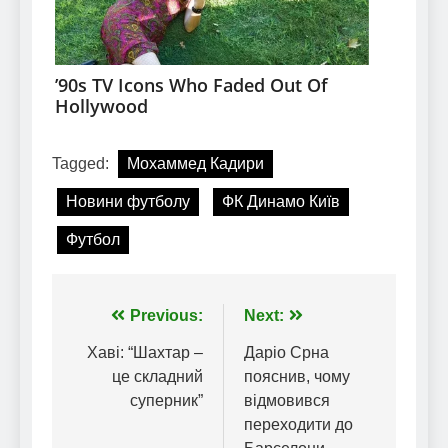
Tagged:
Мохаммед Кадири
Новини футболу
ФК Динамо Київ
Футбол
Навігація
Previous:
Next:
записів
Хаві: “Шахтар –
Даріо Срна
це складний
пояснив, чому
суперник”
відмовився
переходити до