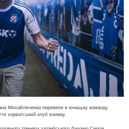
гдана Михайличенка перевели в юнацьку команду
ути хорватський клуб взимку.
оловного тренера загребського Динамо Сергія