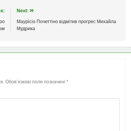
s:
Next:
ро
Маурісіо Почеттіно відмітив прогрес Михайла
сом
Мудрика
я.
Обов’язкові поля позначені
*