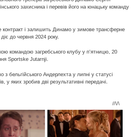
нського захисника і перевів його на юнацьку команду
ве контракт і залишить Динамо у зимове трансферне
 діє до червня 2024 року.
ою командою загребського клубу у п’ятницю, 20
я Sportske Jutarnji.
з бельгійського Андерлехта у липні у статусі
ів, у яких зробив дві результативні передачі.