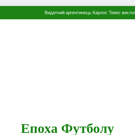
Видатний аргентинець Карлос Тевес висло
Наполі готовий продати Осі
ПСЖ близький до підписання гр
Олександр Караваєв назвав гравця Динамо, який готов
Видатний аргентинець Карлос Тевес висло
Наполі готовий продати Осі
ПСЖ близький до підписання гр
Епоха Футболу