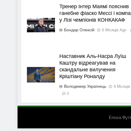
Тренер Інтер Маямі пояснив
ганебне фіаско Мессі і компа
у Лізі чемпіонів КОНКАКАФ
Бондар Олексій
6 Місяців Ago
Наставник Аль-Насра Луїш
Каштру відреагував на
скандальне вилучення
Кріштіану Роналду
Володимир Українець
6 Місяців
0
Епоха Фут