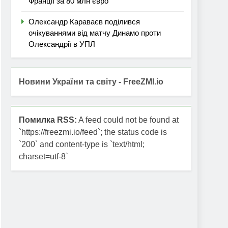
Франції за 80 млн євро
Олександр Караваєв поділився
очікуваннями від матчу Динамо проти
Олександрії в УПЛ
Новини України та світу - FreeZMI.io
Помилка RSS:
A feed could not be found at
`https://freezmi.io/feed`; the status code is
`200` and content-type is `text/html;
charset=utf-8`