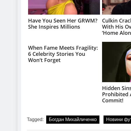
Tagged:
Богдан Михайличенко
Новини фу