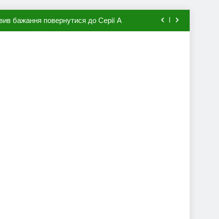
вив бажання повернутися до Серії А
мхена в ПСЖ: відома ціна трансфера
авця збірної Франції за 80 млн євро
ий до переходу в європейський клуб
вив бажання повернутися до Серії А
мхена в ПСЖ: відома ціна трансфера
авця збірної Франції за 80 млн євро