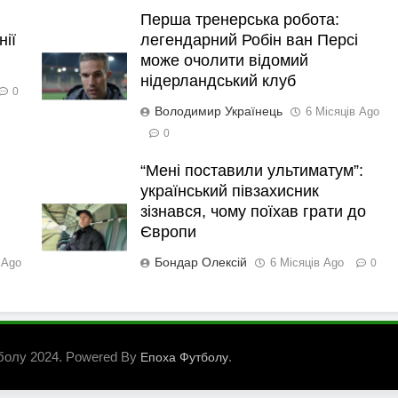
Перша тренерська робота:
нії
легендарний Робін ван Персі
може очолити відомий
нідерландський клуб
0
Володимир Українець
6 Місяців Ago
0
“Мені поставили ультиматум”:
український півзахисник
зізнався, чому поїхав грати до
Європи
Бондар Олексій
 Ago
6 Місяців Ago
0
болу 2024. Powered By
.
Епоха Футболу