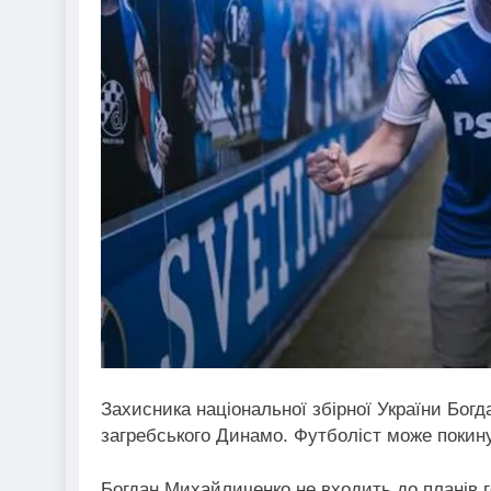
Захисника національної збірної України Бо
загребського Динамо. Футболіст може покин
Богдан Михайличенко не входить до планів г