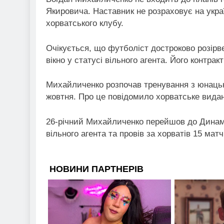
Якировича. Наставник не розраховує на украї
хорватського клубу.
Очікується, що футболіст достроково розір
вікно у статусі вільного агента. Його контракт
Михайличенко розпочав тренування з юнацьк
жовтня. Про це повідомило хорватське виданн
26-річний Михайличенко перейшов до Динамо 
вільного агента та провів за хорватів 15 матч