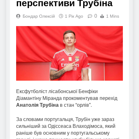
перспективи Трубіна
0
Бондар Олексій
1 Рік Ago
1 Mins
Ексфутболіст лісабонської Бенфіки
Діамантіну Міранда прокоментував перехід
Анатолія Трубіна
в стан “орлів”.
За словами португальця, Трубін уже зараз
сильніший за Одіссеаса Влаходімоса, який
раніше був основним у португальському