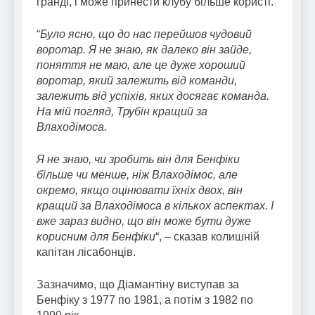
гранді, і може принести клубу більше користі.
“
Було ясно, що до нас перейшов чудовий
воротар. Я не знаю, як далеко він зайде,
поняття не маю, але це дуже хороший
воротар, який залежить від команди,
залежить від успіхів, яких досягає команда.
На мій погляд, Трубін кращий за
Влаходімоса.
Я не знаю, чи зробить він для Бенфіки
більше чи менше, ніж Влаходімос, але
окремо, якщо оцінювати їхніх двох, він
кращий за Влаходімоса в кількох аспектах. І
вже зараз видно, що він може бути дуже
корисним для Бенфіки
“, – сказав колишній
капітан лісабонців.
Зазначимо, що Діамантіну виступав за
Бенфіку з 1977 по 1981, а потім з 1982 по