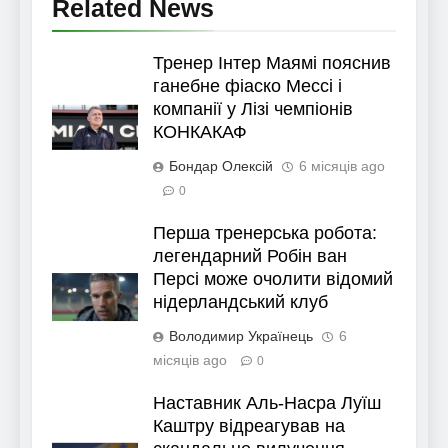
Related News
Тренер Інтер Маямі пояснив
ганебне фіаско Мессі і
компанії у Лізі чемпіонів
КОНКАКАФ
Бондар Олексій
6 місяців ago
0
Перша тренерська робота:
легендарний Робін ван
Персі може очолити відомий
нідерландський клуб
Володимир Українець
6
місяців ago
0
Наставник Аль-Насра Луїш
Каштру відреагував на