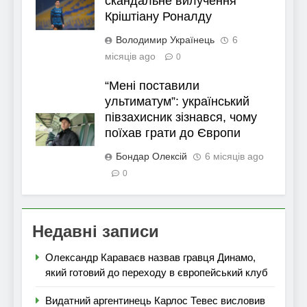
скандальне вилучення
Кріштіану Роналду
Володимир Українець
6
місяців ago
0
“Мені поставили
ультиматум”: український
півзахисник зізнався, чому
поїхав грати до Європи
Бондар Олексій
6 місяців ago
0
Недавні записи
Олександр Караваєв назвав гравця Динамо,
який готовий до переходу в європейський клуб
Видатний аргентинець Карлос Тевес висловив