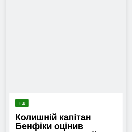
ІНШІ
Колишній капітан
Бенфіки оцінив