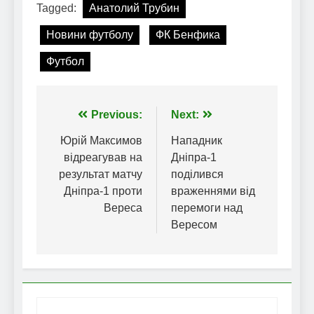
Tagged:
Анатолий Трубин
Новини футболу
ФК Бенфика
Футбол
Навігація
Previous:
Next:
записів
Юрій Максимов
Нападник
відреагував на
Дніпра-1
результат матчу
поділився
Дніпра-1 проти
враженнями від
Вереса
перемоги над
Вересом