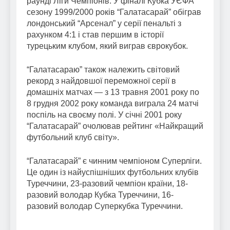
раунді Ліги Чемпіонів. У фіналі Кубка УЄФА
сезону 1999/2000 років “Галатасарай” обіграв
лондонський “Арсенал” у серії пенальті з
рахунком 4:1 і став першим в історії
турецьким клубом, який виграв єврокубок.
“Галатасараю” також належить світовий
рекорд з найдовшої переможної серії в
домашніх матчах — з 13 травня 2001 року по
8 грудня 2002 року команда виграла 24 матчі
поспіль на своєму полі. У січні 2001 року
“Галатасарай” очолював рейтинг «Найкращий
футбольний клуб світу».
“Галатасарай” є чинним чемпіоном Суперліги.
Це один із найуспішніших футбольних клубів
Туреччини, 23-разовий чемпіон країни, 18-
разовий володар Кубка Туреччини, 16-
разовий володар Суперкубка Туреччини.