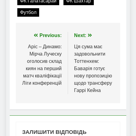
ФК Галатасарай
ФК Шахтар
Футбол
Навігація
Previous:
Next:
записів
Аріс – Динамо:
Ця сума має
Мірча Луческу
задовольнити
оголосив склад
Тоттенхем:
киян на перший
Баварія готує
матч кваліфікації
нову пропозицію
Ліги конференцій
щодо трансферу
Гаррі Кейна
ЗАЛИШИТИ ВІДПОВІДЬ