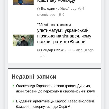
Кріштіану Роналду
Володимир Українець
6
місяців ago
0
“Мені поставили
ультиматум”: український
півзахисник зізнався, чому
поїхав грати до Європи
Бондар Олексій
6 місяців ago
0
Недавні записи
Олександр Караваєв назвав гравця Динамо,
який готовий до переходу в європейський клуб
Видатний аргентинець Карлос Тевес висловив
бажання повернутися до Серії А