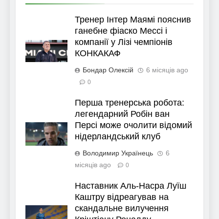
Тренер Інтер Маямі пояснив
ганебне фіаско Мессі і
компанії у Лізі чемпіонів
КОНКАКАФ
Бондар Олексій
6 місяців ago
0
Перша тренерська робота:
легендарний Робін ван
Персі може очолити відомий
нідерландський клуб
Володимир Українець
6
місяців ago
0
Наставник Аль-Насра Луїш
Каштру відреагував на
скандальне вилучення