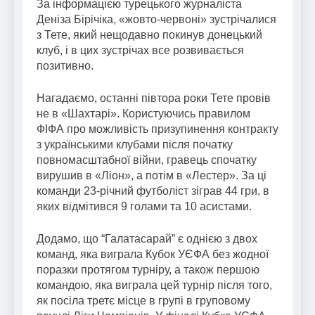
За інформацією турецького журналіста
Деніза Бірічіка, «жовто-червоні» зустрічалися
з Тете, який нещодавно покинув донецький
клуб, і в цих зустрічах все розвивається
позитивно.
Нагадаємо, останні півтора роки Тете провів
не в «Шахтарі». Користуючись правилом
ФІФА про можливість призупинення контракту
з українськими клубами після початку
повномасштабної війни, гравець спочатку
вирушив в «Ліон», а потім в «Лестер». За ці
команди 23-річний футболіст зіграв 44 гри, в
яких відмітився 9 голами та 10 асистами.
Додамо, що “Галатасарай” є однією з двох
команд, яка виграла Кубок УЄФА без жодної
поразки протягом турніру, а також першою
командою, яка виграла цей турнір після того,
як посіла третє місце в групі в груповому