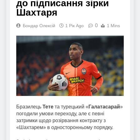
до підписання зірки
Шахтаря
0
Бондар Олексій
1 Рік Ago
1 Mins
Бразилець
Тете
та турецький «
Галатасарай
»
погодили умови переходу, але є певні
затримки щодо розірвання контракту з
«Шахтарем» в односторонньому порядку.