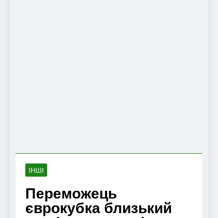
ІНШІ
Переможець
єврокубка близький