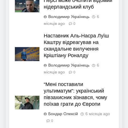
Персі може очолити відомий
нідерландський клуб
Володимир Українець
6
місяців ago
0
Наставник Аль-Насра Луїш
Каштру відреагував на
скандальне вилучення
Кріштіану Роналду
Володимир Українець
6
місяців ago
0
“Мені поставили
ультиматум”: український
півзахисник зізнався, чому
поїхав грати до Європи
Бондар Олексій
6 місяців ago
0