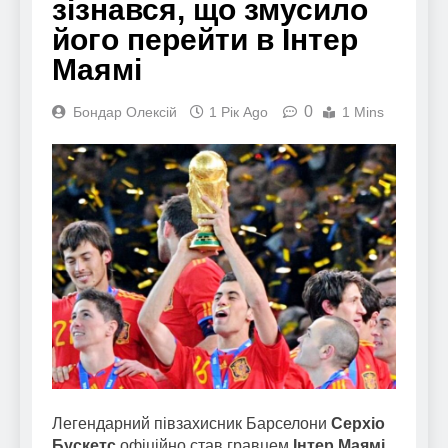
зізнався, що змусило
його перейти в Інтер
Маямі
0
Бондар Олексій
1 Рік Ago
1 Mins
Легендарний півзахисник Барселони
Серхіо
Бускетс
офіційно став гравцем
Інтер Маямі
.