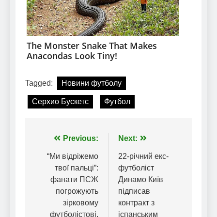
Tagged:
Новини футболу
Серхио Бускетс
Футбол
Навігація
Previous:
Next:
записів
“Ми відріжемо
22-річний екс-
твої пальці”:
футболіст
фанати ПСЖ
Динамо Київ
погрожують
підписав
зірковому
контракт з
футболістові,
іспанським