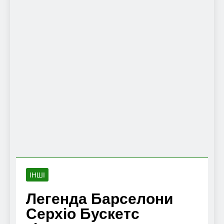
ІНШІ
Легенда Барселони
Серхіо Бускетс