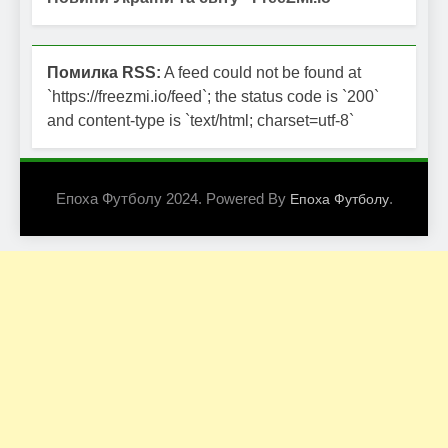
Помилка RSS:
A feed could not be found at
`https://freezmi.io/feed`; the status code is `200`
and content-type is `text/html; charset=utf-8`
Епоха Футболу 2024. Powered By
.
Епоха Футболу