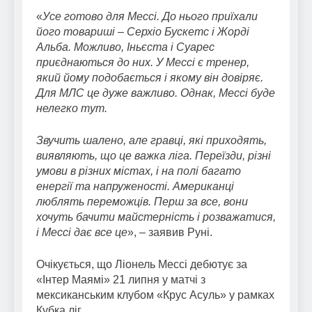
«
Усе готово для Мессі. До нього приїхали
його товариші – Серхіо Бускетс і Жорді
Альба. Можливо, Іньєста і Суарес
приєднаються до них. У Мессі є тренер,
який йому подобається і якому він довіряє.
Для МЛС це дуже важливо. Однак, Мессі буде
нелегко тут.
Звучить шалено, але гравці, які приходять,
виявляють, що це важка ліга. Переїзди, різні
умови в різних містах, і на полі багато
енергії та напруженості. Американці
люблять переможців. Перш за все, вони
хочуть бачити майстерність і розважатися,
і Мессі дає все це
», – заявив Руні.
Очікується, що Ліонель Мессі дебютує за
«Інтер Маямі» 21 липня у матчі з
мексиканським клубом «Крус Асуль» у рамках
Кубка ліг.