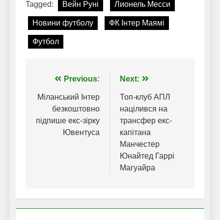
Tagged:
Вейн Руні
Лионель Месси
Новини футболу
ФК Інтер Маямі
Футбол
Навігація
Previous:
Next:
записів
Міланський Інтер
Топ-клуб АПЛ
безкоштовно
націлився на
підпише екс-зірку
трансфер екс-
Ювентуса
капітана
Манчестер
Юнайтед Гаррі
Магуайра