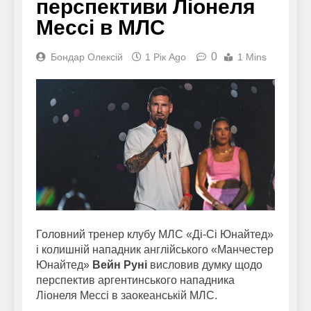
перспективи Ліонеля
Мессі в МЛС
0
Бондар Олексій
1 Рік Ago
1 Mins
Головний тренер клубу МЛС «Ді-Сі Юнайтед»
і колишній нападник англійського «Манчестер
Юнайтед»
Вейн Руні
висловив думку щодо
перспектив аргентинського нападника
Ліонеля Мессі в заокеанській МЛС.