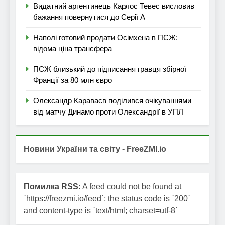
Видатний аргентинець Карлос Тевес висловив
бажання повернутися до Серії А
Наполі готовий продати Осімхена в ПСЖ:
відома ціна трансфера
ПСЖ близький до підписання гравця збірної
Франції за 80 млн євро
Олександр Караваєв поділився очікуваннями
від матчу Динамо проти Олександрії в УПЛ
Новини України та світу - FreeZMI.io
Помилка RSS:
A feed could not be found at
`https://freezmi.io/feed`; the status code is `200`
and content-type is `text/html; charset=utf-8`