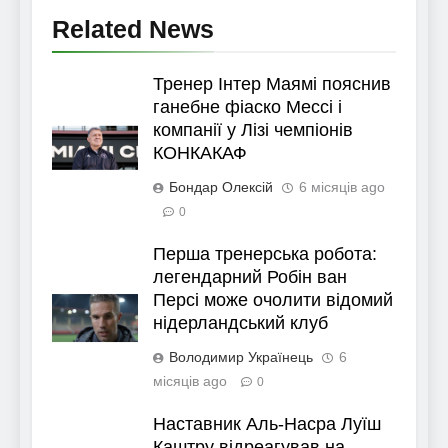
Related News
Тренер Інтер Маямі пояснив
ганебне фіаско Мессі і
компанії у Лізі чемпіонів
КОНКАКАФ
Бондар Олексій
6 місяців ago
0
Перша тренерська робота:
легендарний Робін ван
Персі може очолити відомий
нідерландський клуб
Володимир Українець
6
місяців ago
0
Наставник Аль-Насра Луїш
Каштру відреагував на