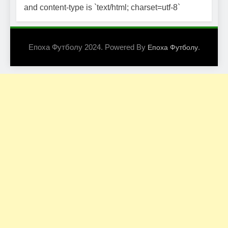
and content-type is `text/html; charset=utf-8`
Епоха Футболу 2024. Powered By
.
Епоха Футболу