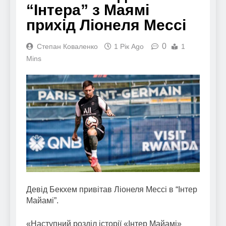
“Інтера” з Маямі
прихід Ліонеля Мессі
0
Степан Коваленко
1 Рік Ago
1
Mins
Девід Бекхем привітав Ліонеля Мессі в “Інтер
Майамі”.
«Наступний розділ історії «Інтер Майамі»