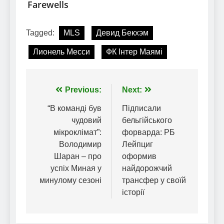
Tagged:
MLS
Девид Бекхэм
Лионель Месси
ФК Інтер Маямі
Навігація
Previous:
Next:
записів
“В команді був
Підписали
чудовий
бельгійського
мікроклімат”:
форварда: РБ
Володимир
Лейпциг
Шаран – про
оформив
успіх Миная у
найдорожчий
минулому сезоні
трансфер у своїй
історії