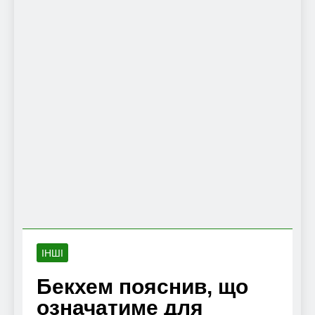
ІНШІ
Бекхем пояснив, що
означатиме для