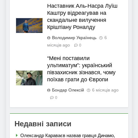
Наставник Аль-Насра Луїш
Каштру відреагував на
скандальне вилучення
Кріштіану Роналду
Володимир Українець
6
місяців ago
0
“Мені поставили
ультиматум”: український
півзахисник зізнався, чому
поїхав грати до Європи
Бондар Олексій
6 місяців ago
0
Недавні записи
Олександр Караваєв назвав гравця Динамо,