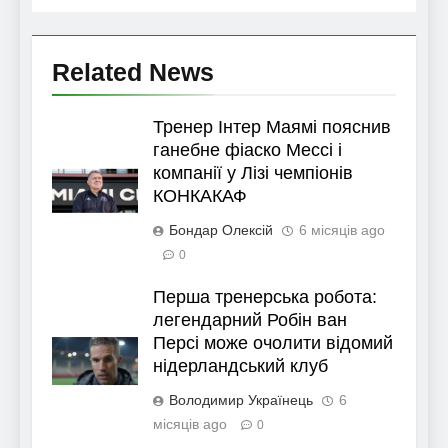
Related News
Тренер Інтер Маямі пояснив
ганебне фіаско Мессі і
компанії у Лізі чемпіонів
КОНКАКАФ
Бондар Олексій
6 місяців ago
0
Перша тренерська робота:
легендарний Робін ван
Персі може очолити відомий
нідерландський клуб
Володимир Українець
6
місяців ago
0