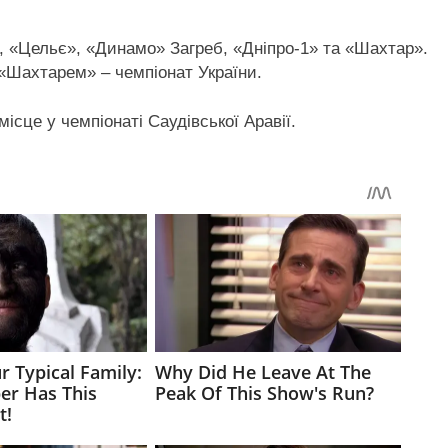
, «Цельє», «Динамо» Загреб, «Дніпро-1» та «Шахтар».
 «Шахтарем» – чемпіонат України.
ісце у чемпіонаті Саудівської Аравії.