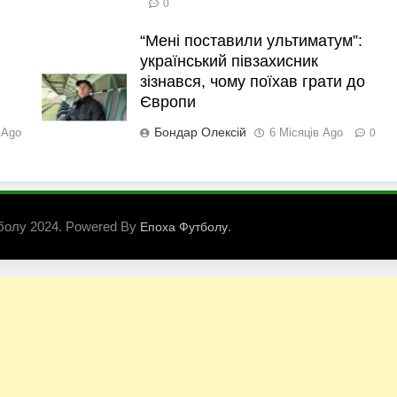
0
“Мені поставили ультиматум”:
український півзахисник
зізнався, чому поїхав грати до
Європи
Бондар Олексій
 Ago
6 Місяців Ago
0
болу 2024. Powered By
.
Епоха Футболу