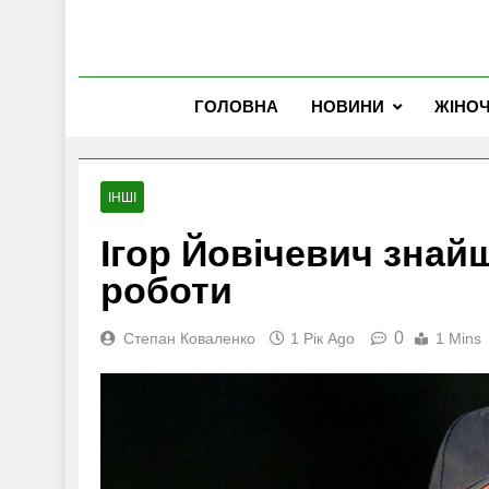
ГОЛОВНА
НОВИНИ
ЖІНО
ІНШІ
Ігор Йовічевич знай
роботи
0
Степан Коваленко
1 Рік Ago
1 Mins