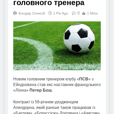
головного тренера
0
Бондар Олексій
1 Рік Ago
1 Mins
Новим головним тренером клубу «
ПСВ
» з
Ейндховена став екс-наставник французького
«Ліона»
Петер Бош
.
Контракт із 59-річним уродженцем
Апелдорна, який раніше також працював із
«Баєром», «Боруссією» Дортмунд і «Аяксом»,