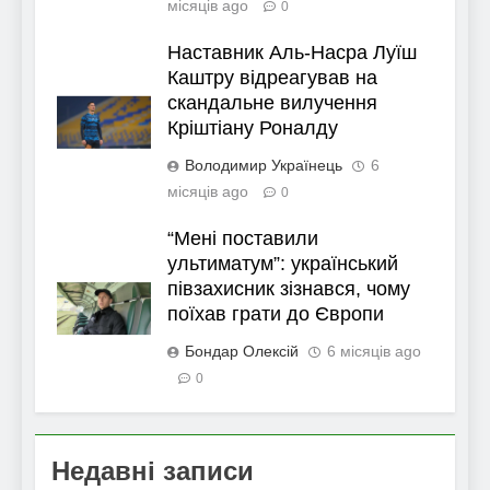
місяців ago
0
Наставник Аль-Насра Луїш
Каштру відреагував на
скандальне вилучення
Кріштіану Роналду
Володимир Українець
6
місяців ago
0
“Мені поставили
ультиматум”: український
півзахисник зізнався, чому
поїхав грати до Європи
Бондар Олексій
6 місяців ago
0
Недавні записи