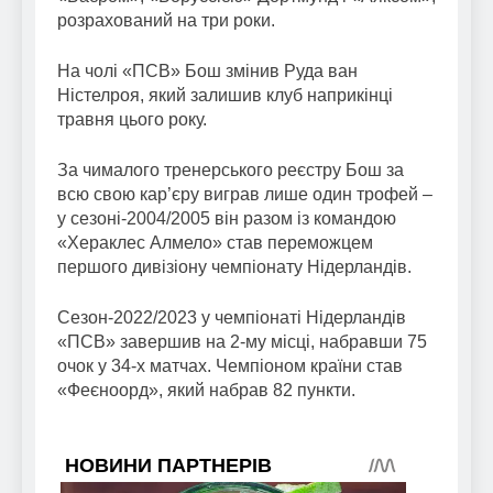
розрахований на три роки.
На чолі «ПСВ» Бош змінив Руда ван
Ністелроя, який залишив клуб наприкінці
травня цього року.
За чималого тренерського реєстру Бош за
всю свою кар’єру виграв лише один трофей –
у сезоні-2004/2005 він разом із командою
«Хераклес Алмело» став переможцем
першого дивізіону чемпіонату Нідерландів.
Сезон-2022/2023 у чемпіонаті Нідерландів
«ПСВ» завершив на 2-му місці, набравши 75
очок у 34-х матчах. Чемпіоном країни став
«Феєноорд», який набрав 82 пункти.