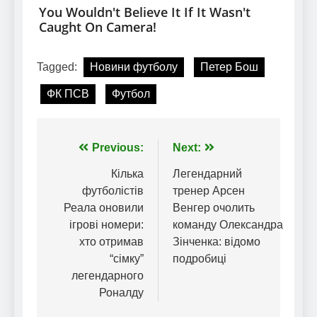
Tagged:
Новини футболу
Петер Бош
ФК ПСВ
Футбол
Навігація
Previous:
Next:
записів
Кілька
Легендарний
футболістів
тренер Арсен
Реала оновили
Венгер очолить
ігрові номери:
команду Олександра
хто отримав
Зінченка: відомо
“сімку”
подробиці
легендарного
Роналду