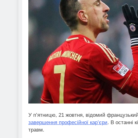
У п’ятницю, 21 жовтня, відомий французьки
завершення професійної кар’єри
. В останні 
травм.