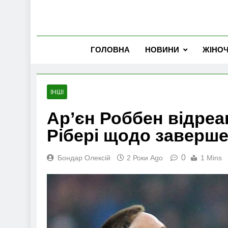
ГОЛОВНА
НОВИНИ
ЖІНО
ІНШІ
Ар’єн Роббен відреа
Рібері щодо заверше
0
Бондар Олексій
2 Роки Ago
1 Mins