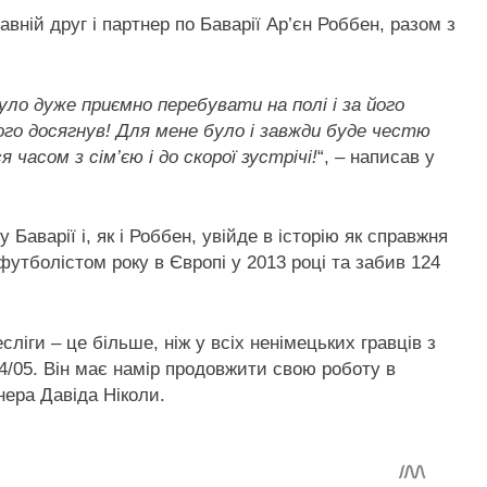
авній друг і партнер по Баварії Ар’єн Роббен, разом з
уло дуже приємно перебувати на полі і за його
го досягнув! Для мене було і завжди буде честю
часом з сім’єю і до скорої зустрічі!
“, – написав у
у Баварії і, як і Роббен, увійде в історію як справжня
утболістом року в Європі у 2013 році та забив 124
ліги – це більше, ніж у всіх ненімецьких гравців з
4/05. Він має намір продовжити свою роботу в
нера Давіда Ніколи.