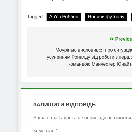
Tagged:
Ар'єн Роббен
Новини футболу
Навігація
Previou
записів
Моурінью висловився про ситуацію
усуненням Роналду від роботи з перш
командою Манчестер Юнайт
ЗАЛИШИТИ ВІДПОВІДЬ
Ваша e-mail адреса не оприлюднюватиметьс
Коментар
*