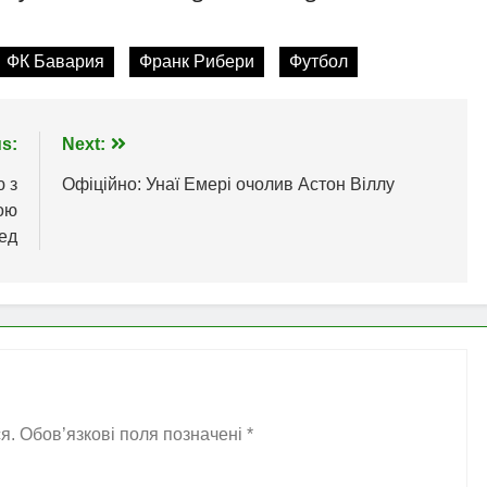
ФК Бавария
Франк Рибери
Футбол
s:
Next:
 з
Офіційно: Унаї Емері очолив Астон Віллу
ою
ед
я.
Обов’язкові поля позначені
*