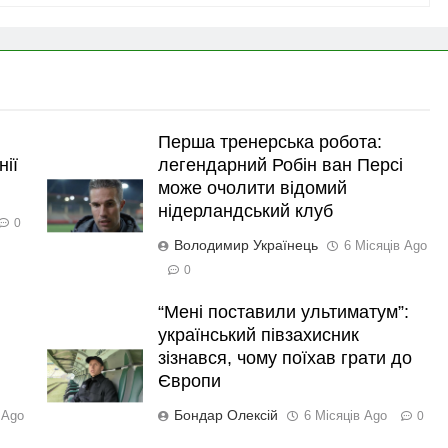
Перша тренерська робота:
нії
легендарний Робін ван Персі
може очолити відомий
нідерландський клуб
0
Володимир Українець
6 Місяців Ago
0
“Мені поставили ультиматум”:
український півзахисник
зізнався, чому поїхав грати до
Європи
Бондар Олексій
 Ago
6 Місяців Ago
0