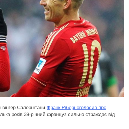
й вінгер Салернітани
Франк Рібері оголосив про
кілька років 39-річний француз сильно страждає від