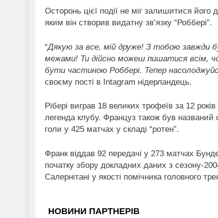
Осторонь цієї події не міг залишитися його д
яким він створив видатну зв’язку “Роббері”.
“
Дякую за все, мій друже! З тобою завжди б
межами! Ти дійсно можеш пишатися всім, чо
бути частиною Роббері. Тепер насолоджуйся 
своєму пості в Intagram нідерландець.
Рібері виграв 18 великих трофеїв за 12 років 
легенда клубу. Француз також був названий ф
голи у 425 матчах у складі “ротен”.
Франк віддав 92 передачі у 273 матчах Бундес
початку збору докладних даних з сезону-200
Салернітані у якості помічника головного тре