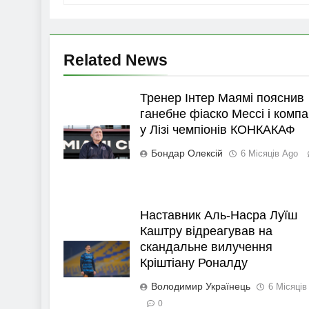
Related News
Тренер Інтер Маямі пояснив
ганебне фіаско Мессі і компа
у Лізі чемпіонів КОНКАКАФ
Бондар Олексій
6 Місяців Ago
Наставник Аль-Насра Луїш
Каштру відреагував на
скандальне вилучення
Кріштіану Роналду
Володимир Українець
6 Місяців
0