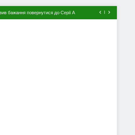
вив бажання повернутися до Серії А
мхена в ПСЖ: відома ціна трансфера
авця збірної Франції за 80 млн євро
ий до переходу в європейський клуб
вив бажання повернутися до Серії А
мхена в ПСЖ: відома ціна трансфера
авця збірної Франції за 80 млн євро