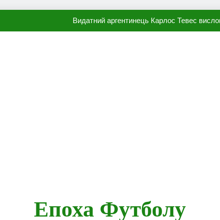
Видатний аргентинець Карлос Тевес висло
Наполі готовий продати Осі
ПСЖ близький до підписання гр
Олександр Караваєв назвав гравця Динамо, який готов
Видатний аргентинець Карлос Тевес висло
Наполі готовий продати Осі
ПСЖ близький до підписання гр
Епоха Футболу