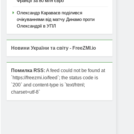
Франції за 80 млн євро
Олександр Караваєв поділився
очікуваннями від матчу Динамо проти
Олександрії в УПЛ
Новини України та світу - FreeZMI.io
Помилка RSS:
A feed could not be found at
`https://freezmi.io/feed`; the status code is
`200` and content-type is `text/html;
charset=utf-8`