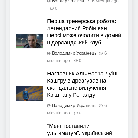
Бондар Олексій
6 місяців ago
0
Перша тренерська робота:
легендарний Робін ван
Персі може очолити відомий
нідерландський клуб
Володимир Українець
6
місяців ago
0
Наставник Аль-Насра Луїш
Каштру відреагував на
скандальне вилучення
Кріштіану Роналду
Володимир Українець
6
місяців ago
0
“Мені поставили
ультиматум”: український