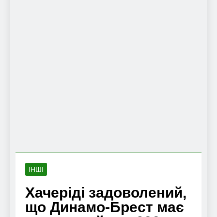
ІНШІ
Хачеріді задоволений,
що Динамо-Брест має