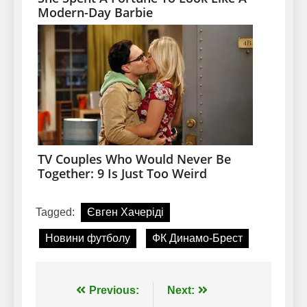
Tagged:
Євген Хачеріді
Новини футболу
ФК Динамо-Брест
Навігація
Previous:
Next: