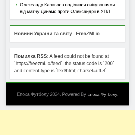
Олександр Караваєв поділився очікуваннями
від матчу Динамо проти Олександрії в УПЛ
Новини України та світу - FreeZMI.io
Помилка RSS:
A feed could not be found at
`https://freezmi.io/feed`; the status code is `200`
and content-type is `text/html; charset=utf-8`
Епоха Футболу 2024. Powered By
.
Епоха Футболу