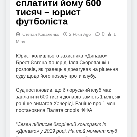
сплатити йому 600
тисяч – юрист
футболіста
0
Степан Коваленко
2 Роки Ago
1
Mins
Юрист колишнього захисника «Динамо»
Брест Євгена Хачеріді Ілля Скоропашкін
розповів, як гравець відреагував на рішення
суду щодо його позову проти клубу.
Суд постановив, що білоруський клуб має
заплатити 600 тисяч доларів замість 1 млн, як
раніше вимагав Хачеріді. Раніше про 1 млн
постановила Палата спорів ФІФА.
“
Євген підписав дворічний контракт із
«Динамо» у 2019 році. На той момент клуб