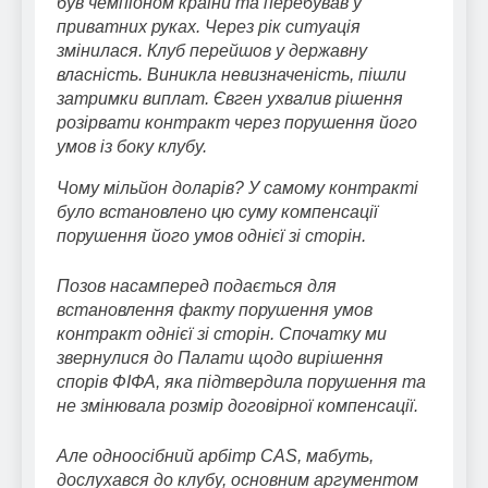
був чемпіоном країни та перебував у
приватних руках. Через рік ситуація
змінилася. Клуб перейшов у державну
власність. Виникла невизначеність, пішли
затримки виплат. Євген ухвалив рішення
розірвати контракт через порушення його
умов із боку клубу.
Чому мільйон доларів? У самому контракті
було встановлено цю суму компенсації
порушення його умов однієї зі сторін.
Позов насамперед подається для
встановлення факту порушення умов
контракт однієї зі сторін. Спочатку ми
звернулися до Палати щодо вирішення
спорів ФІФА, яка підтвердила порушення та
не змінювала розмір договірної компенсації.
Але одноосібний арбітр CAS, мабуть,
дослухався до клубу, основним аргументом