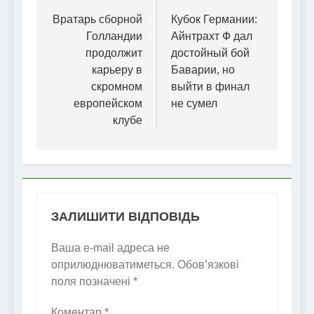
записів
Вратарь сборной
Кубок Германии:
Голландии
Айнтрахт Ф дал
продолжит
достойный бой
карьеру в
Баварии, но
скромном
выйти в финал
европейском
не сумел
клубе
ЗАЛИШИТИ ВІДПОВІДЬ
Ваша e-mail адреса не
оприлюднюватиметься.
Обов’язкові
поля позначені
*
Коментар
*