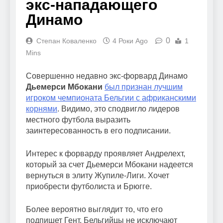
экс-нападающего
Динамо
0
Степан Коваленко
4 Роки Ago
1
Mins
Совершенно недавно экс-форвард Динамо
Дьемерси Мбокани
был признан лучшим
игроком чемпионата Бельгии с африканскими
корнями
. Видимо, это сподвигло лидеров
местного футбола выразить
заинтересованность в его подписании.
Интерес к форварду проявляет Андрелехт,
который за счет Дьемерси Мбокани надеется
вернуться в элиту Жупиле-Лиги. Хочет
приобрести футболиста и Брюгге.
Более вероятно выглядит то, что его
подпишет Гент. Бельгийцы не исключают