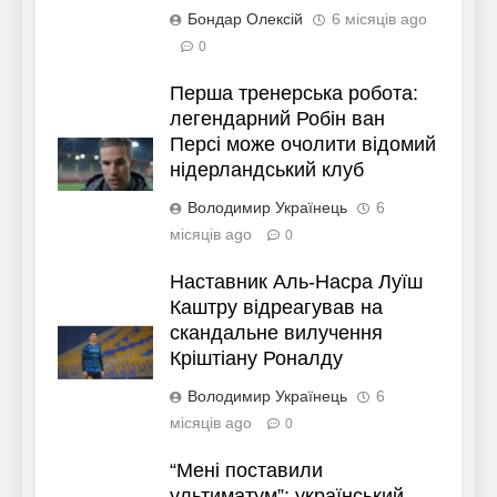
Бондар Олексій
6 місяців ago
0
Перша тренерська робота:
легендарний Робін ван
Персі може очолити відомий
нідерландський клуб
Володимир Українець
6
місяців ago
0
Наставник Аль-Насра Луїш
Каштру відреагував на
скандальне вилучення
Кріштіану Роналду
Володимир Українець
6
місяців ago
0
“Мені поставили
ультиматум”: український