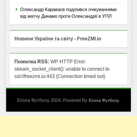
Олександр Караваєв поділився очікуваннями
від матчу Динамо проти Олександрії в УПЛ
Новини України та світу - FreeZMI.io
Помилка RSS:
WP HTTP Error:
stream_socket_client(): unable to connect to
ssl://freezmi.io:443 (Connection timed out)
Епоха Футболу 2024. Powered By
.
Епоха Футболу