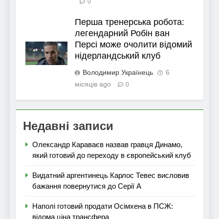
0
Перша тренерська робота:
легендарний Робін ван
Персі може очолити відомий
нідерландський клуб
Володимир Українець
6
місяців ago
0
Недавні записи
Олександр Караваєв назвав гравця Динамо,
який готовий до переходу в європейський клуб
Видатний аргентинець Карлос Тевес висловив
бажання повернутися до Серії А
Наполі готовий продати Осімхена в ПСЖ:
відома ціна трансфера