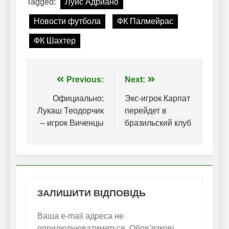
Tagged:
Луис Адриано
Новости футбола
ФК Палмейрас
ФК Шахтер
Навігація
Previous:
Next:
записів
Официально:
Экс-игрок Карпат
Лукаш Теодорчик
перейдет в
– игрок Виченцы
бразильский клуб
ЗАЛИШИТИ ВІДПОВІДЬ
Ваша e-mail адреса не
оприлюднюватиметься.
Обов’язкові