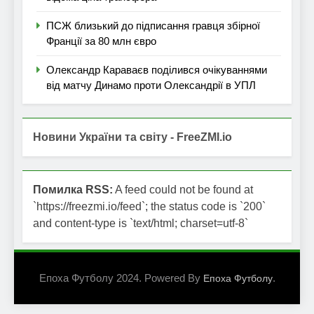
ПСЖ близький до підписання гравця збірної
Франції за 80 млн євро
Олександр Караваєв поділився очікуваннями
від матчу Динамо проти Олександрії в УПЛ
Новини України та світу - FreeZMI.io
Помилка RSS:
A feed could not be found at
`https://freezmi.io/feed`; the status code is `200`
and content-type is `text/html; charset=utf-8`
Епоха Футболу 2024. Powered By
.
Епоха Футболу