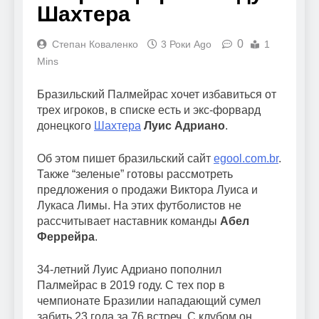
Шахтера
0
Степан Коваленко
3 Роки Ago
1
Mins
Бразильский Палмейрас хочет избавиться от
трех игроков, в списке есть и экс-форвард
донецкого
Шахтера
Луис Адриано
.
Об этом пишет бразильский сайт
egool.com.br
.
Также “зеленые” готовы рассмотреть
предложения о продажи Виктора Луиса и
Лукаса Лимы. На этих футболистов не
рассчитывает наставник команды
Абел
Феррейра
.
34-летний Луис Адриано пополнил
Палмейрас в 2019 году. С тех пор в
чемпионате Бразилии нападающий сумел
забить 23 гола за 76 встреч. С клубом он