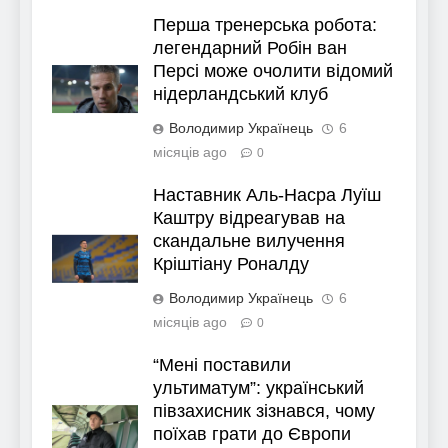
Перша тренерська робота:
легендарний Робін ван
Персі може очолити відомий
нідерландський клуб
Володимир Українець
6
місяців ago
0
Наставник Аль-Насра Луїш
Каштру відреагував на
скандальне вилучення
Кріштіану Роналду
Володимир Українець
6
місяців ago
0
“Мені поставили
ультиматум”: український
півзахисник зізнався, чому
поїхав грати до Європи