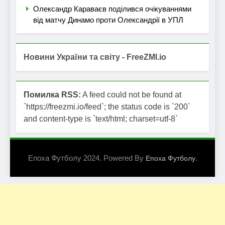
Олександр Караваєв поділився очікуваннями
від матчу Динамо проти Олександрії в УПЛ
Новини України та світу - FreeZMI.io
Помилка RSS:
A feed could not be found at
`https://freezmi.io/feed`; the status code is `200`
and content-type is `text/html; charset=utf-8`
Епоха Футболу 2024. Powered By
.
Епоха Футболу