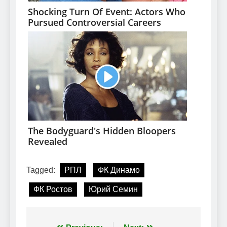
Tagged:
РПЛ
ФК Динамо
ФК Ростов
Юрий Семин