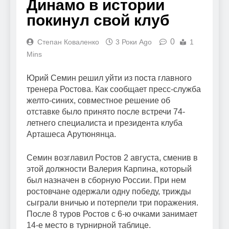
Динамо в истории
покинул свой клуб
0
Степан Коваленко
3 Роки Ago
1
Mins
Юрий Семин решил уйти из поста главного
тренера Ростова. Как сообщает пресс-служба
желто-синих, совместное решение об
отставке было принято после встречи 74-
летнего специалиста и президента клуба
Арташеса Арутюнянца.
Семин возглавил Ростов 2 августа, сменив в
этой должности Валерия Карпина, который
был назначен в сборную России. При нем
ростовчане одержали одну победу, трижды
сыграли вничью и потерпели три поражения.
После 8 туров Ростов с 6-ю очками занимает
14-е место в турнирной таблице.