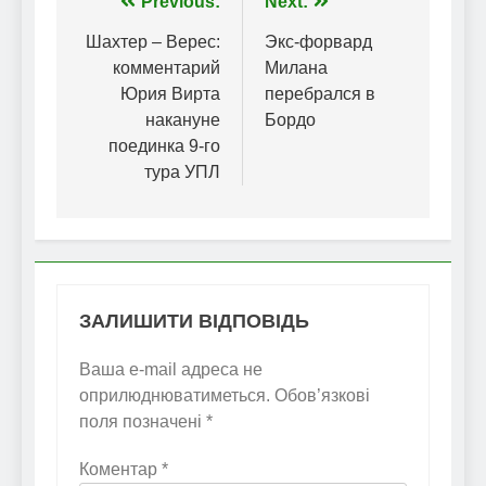
Навігація
Previous:
Next:
записів
Шахтер – Верес:
Экс-форвард
комментарий
Милана
Юрия Вирта
перебрался в
накануне
Бордо
поединка 9-го
тура УПЛ
ЗАЛИШИТИ ВІДПОВІДЬ
Ваша e-mail адреса не
оприлюднюватиметься.
Обов’язкові
поля позначені
*
Коментар
*