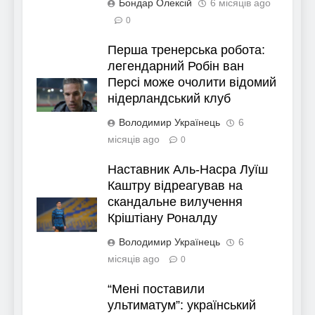
Бондар Олексій
6 місяців ago
0
Перша тренерська робота:
легендарний Робін ван
Персі може очолити відомий
нідерландський клуб
Володимир Українець
6
місяців ago
0
Наставник Аль-Насра Луїш
Каштру відреагував на
скандальне вилучення
Кріштіану Роналду
Володимир Українець
6
місяців ago
0
“Мені поставили
ультиматум”: український