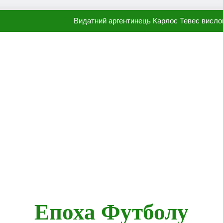
Видатний аргентинець Карлос Тевес висло
Наполі готовий продати Осі
ПСЖ близький до підписання гр
Олександр Караваєв назвав гравця Динамо, який готов
Видатний аргентинець Карлос Тевес висло
Наполі готовий продати Осі
ПСЖ близький до підписання гр
Епоха Футболу