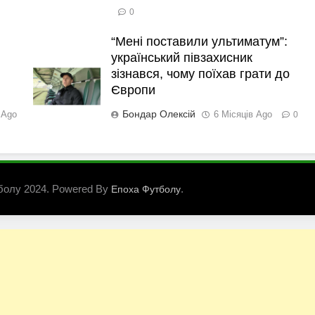
0
“Мені поставили ультиматум”:
український півзахисник
зізнався, чому поїхав грати до
Європи
Бондар Олексій
 Ago
6 Місяців Ago
0
болу 2024. Powered By
.
Епоха Футболу