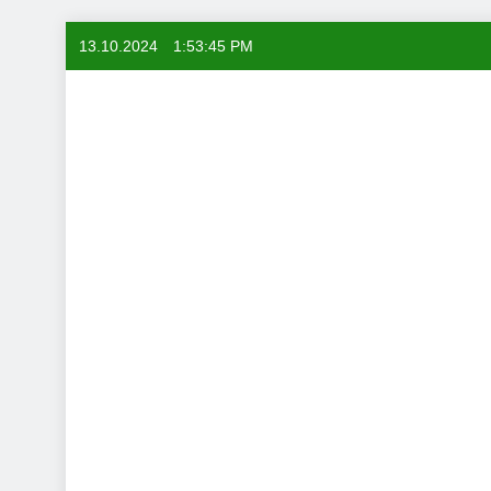
Skip
13.10.2024
1:53:46 PM
to
content