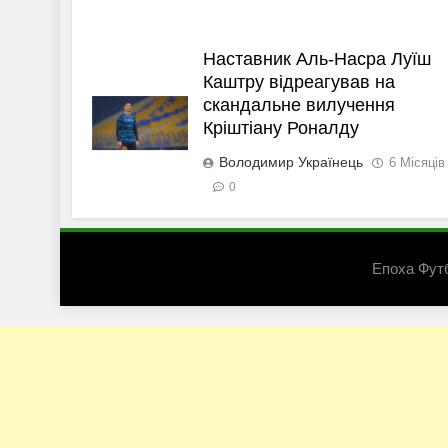
Наставник Аль-Насра Луїш
Каштру відреагував на
скандальне вилучення
Кріштіану Роналду
Володимир Українець
6 Місяців
0
Епоха Фут