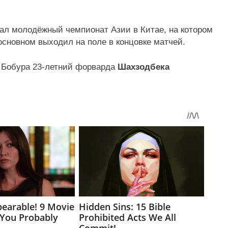
рал молодёжный чемпионат Азии в Китае, на котором
основном выходил на поле в концовке матчей.
а Бобура 23-летний форварда
Шахзодбека