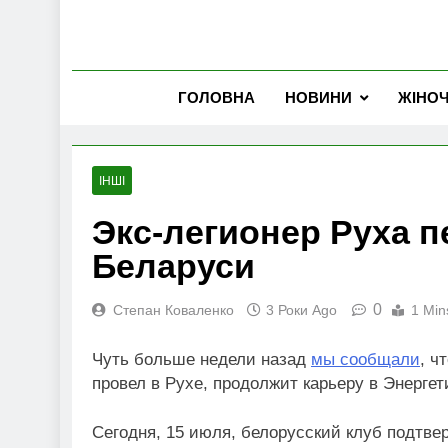
ГОЛОВНА
НОВИНИ
ЖІНО
ІНШІ
Экс-легионер Руха п
Беларуси
0
Степан Коваленко
3 Роки Ago
1 Min
Чуть больше недели назад
мы сообщали
, ч
провел в Рухе, продолжит карьеру в Энергет
Сегодня, 15 июля, белорусский клуб подтве