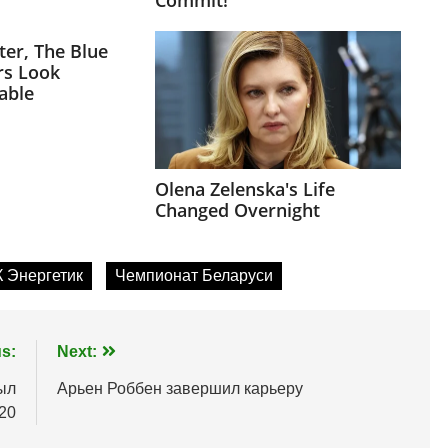
 Энергетик
Чемпионат Беларуси
s:
Next:
ыл
Арьен Роббен завершил карьеру
20