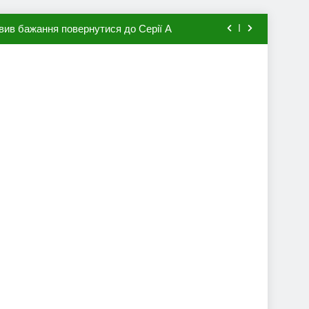
вив бажання повернутися до Серії А
мхена в ПСЖ: відома ціна трансфера
авця збірної Франції за 80 млн євро
ий до переходу в європейський клуб
вив бажання повернутися до Серії А
мхена в ПСЖ: відома ціна трансфера
авця збірної Франції за 80 млн євро