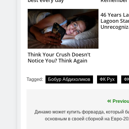
Tagged:
Бобур Абдихоликов
ФК Рух
ФК
Навігація
Previou
записів
Динамо может купить форварда, который б
основным в своей сборной на Евро-20