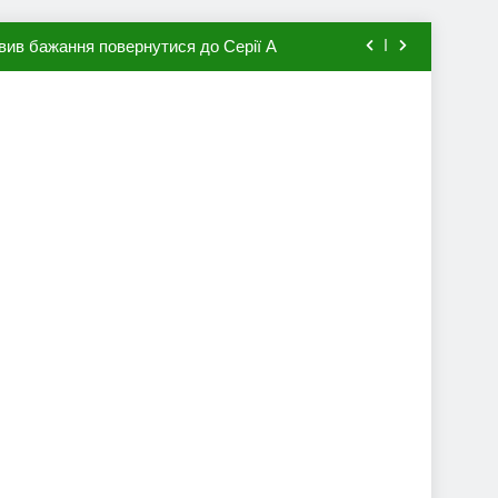
вив бажання повернутися до Серії А
мхена в ПСЖ: відома ціна трансфера
авця збірної Франції за 80 млн євро
ий до переходу в європейський клуб
вив бажання повернутися до Серії А
мхена в ПСЖ: відома ціна трансфера
авця збірної Франції за 80 млн євро