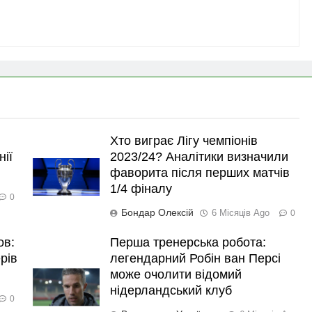
Хто виграє Лігу чемпіонів
нії
2023/24? Аналітики визначили
фаворита після перших матчів
1/4 фіналу
0
Бондар Олексій
6 Місяців Ago
0
ов:
Перша тренерська робота:
рів
легендарний Робін ван Персі
може очолити відомий
нідерландський клуб
0