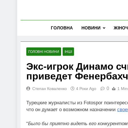
ГОЛОВНА
НОВИНИ
ЖІНО
ГОЛОВНІ НОВИНИ
ІНШІ
Экс-игрок Динамо сч
приведет Фенербахч
0
Степан Коваленко
4 Роки Ago
1 Min
Турецкие журналисты из Fotospor поинтере
что он думает о возможном назначении
свое
“
Было бы приятно видеть его конкурентом в