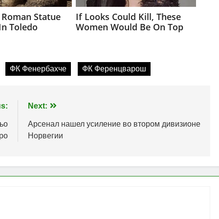
ФК Фенербахче
ФК Ференцварош
s:
Next:
ьо
Арсенал нашел усиление во втором дивизионе
ро
Норвегии