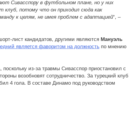
ают Сивасспору в футбольном плане, но у них
т клуб, потому что он приходил сюда как
анду к целям, не имея проблем с адаптацией
“, –
шорт-лист кандидатов, другими являются
Мануэль
едний является фаворитом на должность
по мнению
, поскольку из-за травмы Сивасспор приостановил с
тороны возобновят сотрудничество. За турецкий клуб
абил 4 гола. В составе Динамо под руководством