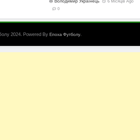
Володимир Українець
6 Місяців Ago
0
болу 2024. Powered By
.
Епоха Футболу