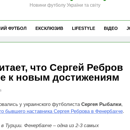
Новини футболу України та світу
ЧИЙ ФУТБОЛ
ЕКСКЛЮЗИВ
LIFESTYLE
ВІДЕО
J
итает, что Сергей Ребров
е к новым достижениям
s
совались у украинского футболиста
Сергея Рыбалки
,
го бывшего наставника Сергея Реброва в Фенербахче
.
 Турции. Фенербахче – одна из 2-3 самых