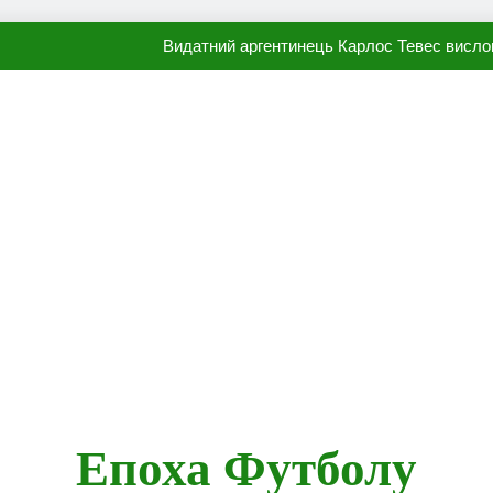
Видатний аргентинець Карлос Тевес висло
Наполі готовий продати Осі
ПСЖ близький до підписання гр
Олександр Караваєв назвав гравця Динамо, який готов
Видатний аргентинець Карлос Тевес висло
Наполі готовий продати Осі
ПСЖ близький до підписання гр
Епоха Футболу