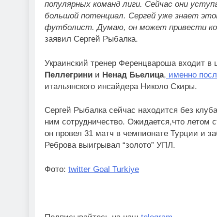
популярных команд лиги. Сейчас они уступ
большой потенциал. Сергей уже знает это
футболист. Думаю, он может привести ком
заявил Сергей Рыбалка.
Украинский тренер Ференцвароша входит в 
Пеллегрини
и
Ненад Бьелица
,
именно посл
итальянского инсайдера Николо Скиры.
Сергей Рыбалка сейчас находится без клуба
ним сотрудничество. Ожидается,что летом с
он провел 31 матч в чемпионате Турции и з
Реброва выигрывал “золото” УПЛ.
Фото:
twitter Goal Turkiye