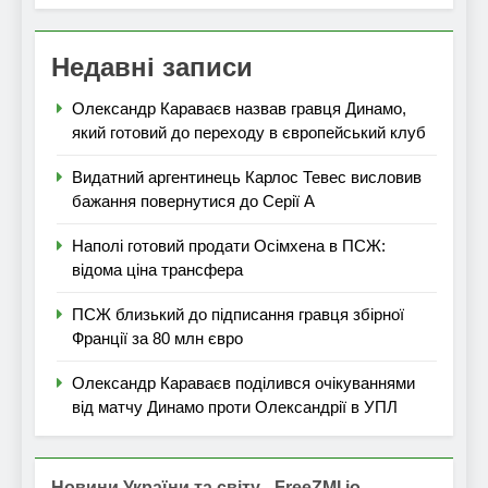
Недавні записи
Олександр Караваєв назвав гравця Динамо,
який готовий до переходу в європейський клуб
Видатний аргентинець Карлос Тевес висловив
бажання повернутися до Серії А
Наполі готовий продати Осімхена в ПСЖ:
відома ціна трансфера
ПСЖ близький до підписання гравця збірної
Франції за 80 млн євро
Олександр Караваєв поділився очікуваннями
від матчу Динамо проти Олександрії в УПЛ
Новини України та світу - FreeZMI.io