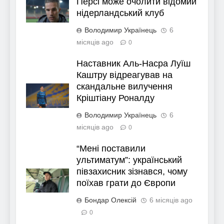
Персі може очолити відомий
нідерландський клуб
Володимир Українець
6
місяців ago
0
Наставник Аль-Насра Луїш
Каштру відреагував на
скандальне вилучення
Кріштіану Роналду
Володимир Українець
6
місяців ago
0
“Мені поставили
ультиматум”: український
півзахисник зізнався, чому
поїхав грати до Європи
Бондар Олексій
6 місяців ago
0