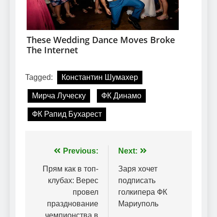
Tagged:
Константин Шумахер
Мирча Луческу
ФК Динамо
ФК Рапид Бухарест
Навігація
Previous:
Next:
записів
Прям как в топ-
Заря хочет
клубах: Верес
подписать
провел
голкипера ФК
празднование
Мариуполь
чемпионства в