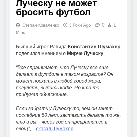
Луческу не может
бросить футбол
0
Степан Коваленко
3 Роки Ago
1
Mins
Бывший игрок Рапида
Константин Шумахер
поделился мнением о
Мирче Луческу
.
“Все спрашивают, что Луческу все еще
делает в футболе в таком возрасте? Он
может поехать в любой город мира,
погулять, выпить кофе. Но кто-то
придумал объяснение.
Если забрать у Луческу то, чем он занят
последние 50 лет, заставить делать то же,
что и вы – через год он превратится в
овощ”
, –
сказал Шумахер
.