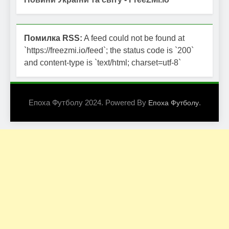
Помилка RSS:
A feed could not be found at
`https://freezmi.io/feed`; the status code is `200`
and content-type is `text/html; charset=utf-8`
Епоха Футболу 2024. Powered By
.
Епоха Футболу