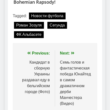
Tagged:
Новости футбола
Роман Зозуля
Сегунда
ФК Альбасете
Навігація
Previous:
Next:
записів
Кандидат в
Семь голов и
сборную
фантастическая
Украины
победа Юнайтед
раздавал еду в
в самом
бельгийском
драматичном
городе (Фото)
дерби
Манчестера
(Видео)