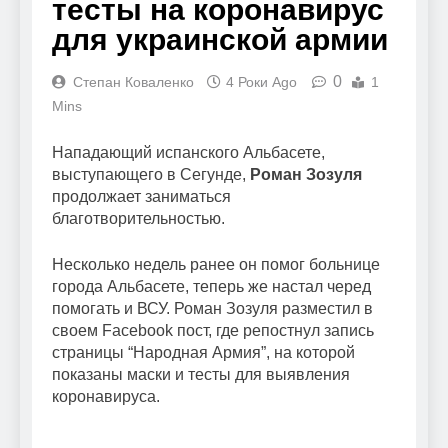
тесты на коронавирус
для украинской армии
0
Степан Коваленко
4 Роки Ago
1
Mins
Нападающий испанского Альбасете,
выступающего в Сегунде,
Роман Зозуля
продолжает заниматься
благотворительностью.
Несколько недель ранее он помог больнице
города Альбасете, теперь же настал черед
помогать и ВСУ. Роман Зозуля разместил в
своем Facebook пост, где репостнул запись
страницы “Народная Армия”, на которой
показаны маски и тесты для выявления
коронавируса.