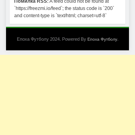
Помилка RSS:
A feed could not be found at
`https://freezmi.io/feed`; the status code is `200`
and content-type is `text/html; charset=utf-8`
Епоха Футболу 2024. Powered By
.
Епоха Футболу