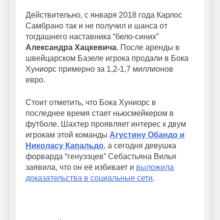
Действительно, с января 2018 года Карлос
Самбрано так и не получил и шанса от
тогдашнего наставника “бело-синих”
Александра Хацкевича.
После аренды в
швейцарском Базеле игрока продали в Бока
Хуниорс примерно за 1,2-1,7 миллионов
евро.
Стоит отметить, что Бока Хуниорс в
последнее время стает ньюсмейкером в
футболе. Шахтер проявляет интерес к двум
игрокам этой команды
Агустину Обандо и
Николасу Капальдо
, а сегодня девушка
форварда “генуэзцев” Себастьяна Вилья
заявила, что он её избивает и
выложила
доказательства в социальные сети
.