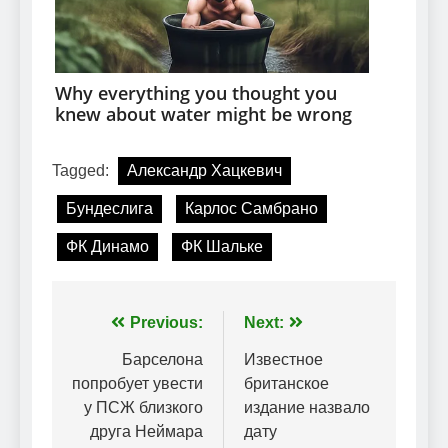
Tagged:
Александр Хацкевич
Бундеслига
Карлос Самбрано
ФК Динамо
ФК Шальке
Навігація
Previous:
Next:
записів
Барселона
Известное
попробует увести
британское
у ПСЖ близкого
издание назвало
друга Неймара
дату