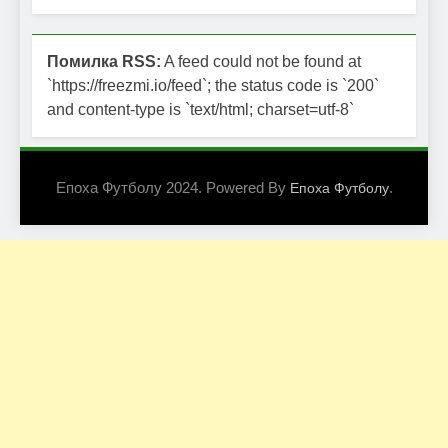
Помилка RSS:
A feed could not be found at
`https://freezmi.io/feed`; the status code is `200`
and content-type is `text/html; charset=utf-8`
Епоха Футболу 2024. Powered By
.
Епоха Футболу