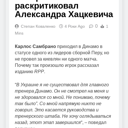
раскритиковал
Александра Хацкевича
0
Степан Коваленко
4 Роки Ago
1
Mins
Карлос Самбрано
приходил в Динамо в
статусе одного из лидеров сборной Перу, но
не провел за киевлян ни одного матча.
Почему так произошло игрок рассказал
изданию
RPP
.
“
В Украине я не существовал для главного
тренера Динамо. Он не смотрел на меня и
не здоровался со мной. Не понимаю, почему
так было”. Со мной напрямую никто не
говорил. Это касается руководства и
тренерского штаба. Не хочу оглядываться
назад, этот этап завершился
“, – поведал