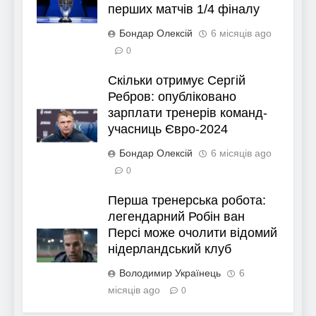
перших матчів 1/4 фіналу
Бондар Олексій
6 місяців ago
0
Скільки отримує Сергій
Ребров: опубліковано
зарплати тренерів команд-
учасниць Євро-2024
Бондар Олексій
6 місяців ago
0
Перша тренерська робота:
легендарний Робін ван
Персі може очолити відомий
нідерландський клуб
Володимир Українець
6
місяців ago
0