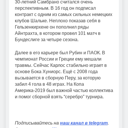
30-летний Самбрано считался очень
перспективным. В 16 год он подписал
контракт с одним из самых сильных немецких
клубов Шальке. Неплохо показав себя в
Гельзенкирхене он пополнил ряды
Айнтрахта, в котором провел 101 матч в
Бундеслиге за четыре сезона.
Далее в его карьере был Рубин и ПАОК. В
чемпионат России и Греции ему мешали
травмы. Сейчас Карлос стабильно играет в
основе Бока Хуниорс. Ещё с 2008 года
вызывается в сборную Перу, за которую
забил 4 гола в 48 играх. На Копа
Америка-2019 был важной частью коллектива
и помог сборной взять “серебро” турнира.
Подписывайтесь на
наш канал в telegram
.