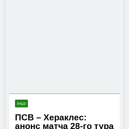
ІНШІ
ПСВ – Хераклес:
анонс матча 28-го тура