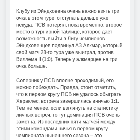
Клубу из Эйндховена очень важно взять три
очка в этом туре, отступать дальше уже
некуда. ПСВ потерял, пока временно, второе
место в турнирной таблице, которое дает
возможность выйти в Лигу чемпионов.
Эйндховенцев подвинул АЗ Алкмар, который
свой матч 28-го тура уже выиграл, против
Виллема II (1:0). Теперь у алкмарцев на три
очка больше.
Соперник у ПСВ вполне проходимый, его
можно побеждать. Правда, стоит отметить,
что в первом кругу ПСВ не удалось обыграть
Хераклес, встреча завершилась вничью 1:1.
Тем не менее, если взглянуть на статистику
личных встреч, то тут доминация ПСВ очень
заметна. Из последних пяти матчей между
этими командами ничья в первом кругу
чемпионата нынешнего сезона – это