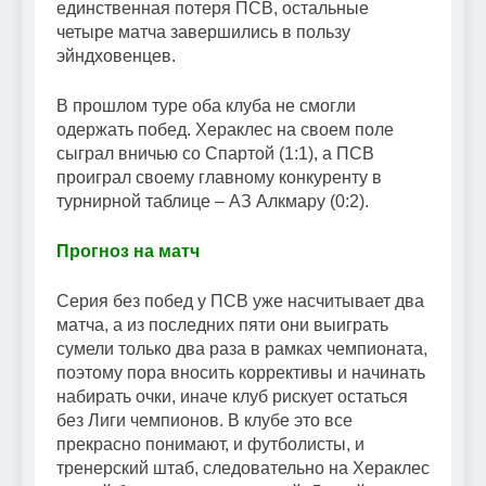
единственная потеря ПСВ, остальные
четыре матча завершились в пользу
эйндховенцев.
В прошлом туре оба клуба не смогли
одержать побед. Хераклес на своем поле
сыграл вничью со Спартой (1:1), а ПСВ
проиграл своему главному конкуренту в
турнирной таблице – АЗ Алкмару (0:2).
Прогноз на матч
Серия без побед у ПСВ уже насчитывает два
матча, а из последних пяти они выиграть
сумели только два раза в рамках чемпионата,
поэтому пора вносить коррективы и начинать
набирать очки, иначе клуб рискует остаться
без Лиги чемпионов. В клубе это все
прекрасно понимают, и футболисты, и
тренерский штаб, следовательно на Хераклес