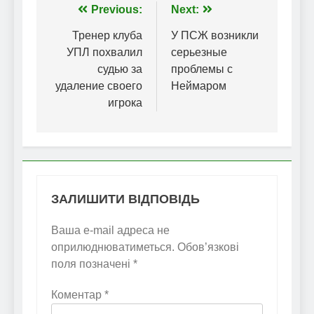
Навігація
Previous:
Next:
записів
Тренер клуба
У ПСЖ возникли
УПЛ похвалил
серьезные
судью за
проблемы с
удаление своего
Неймаром
игрока
ЗАЛИШИТИ ВІДПОВІДЬ
Ваша e-mail адреса не
оприлюднюватиметься.
Обов’язкові
поля позначені
*
Коментар
*