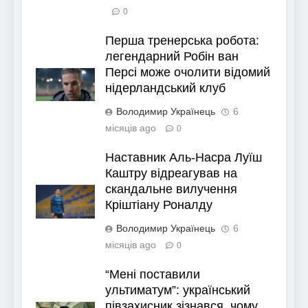
0
Перша тренерська робота:
легендарний Робін ван
Персі може очолити відомий
нідерландський клуб
Володимир Українець
6
місяців ago
0
Наставник Аль-Насра Луїш
Каштру відреагував на
скандальне вилучення
Кріштіану Роналду
Володимир Українець
6
місяців ago
0
“Мені поставили
ультиматум”: український
півзахисник зізнався, чому