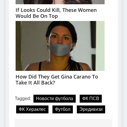
Tagged:
Новости футбола
ФК ПСВ
ФК Хераклес
Футбол
Эредивизи