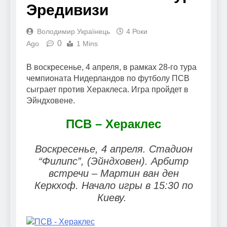
Эредивизи
Володимир Українець
4 Роки
0
Ago
1 Mins
В воскресенье, 4 апреля, в рамках 28-го тура
чемпионата Нидерландов по футболу ПСВ
сыграет против Хераклеса. Игра пройдет в
Эйндховене.
ПСВ – Хераклес
Воскресенье, 4 апреля. Стадион
“Филипс”, (Эйндховен). Арбитр
встречи – Мартин ван ден
Керкхоф. Начало игры в 15:30 по
Киеву.