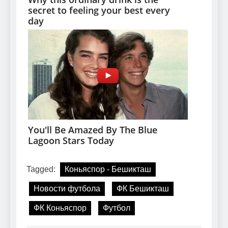
Tagged:
Коньяспор - Бешикташ
Новости футбола
ФК Бешикташ
ФК Коньяспор
Футбол