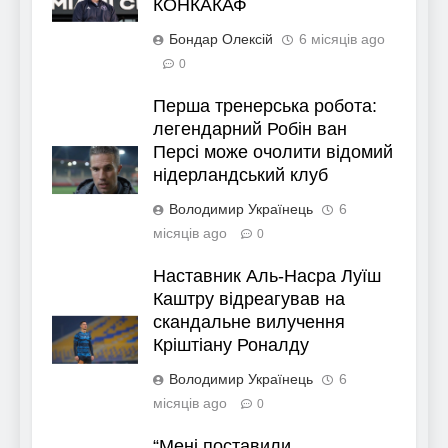
КОНКАКАФ
Бондар Олексій
6 місяців ago
0
Перша тренерська робота:
легендарний Робін ван
Персі може очолити відомий
нідерландський клуб
Володимир Українець
6
місяців ago
0
Наставник Аль-Насра Луїш
Каштру відреагував на
скандальне вилучення
Кріштіану Роналду
Володимир Українець
6
місяців ago
0
“Мені поставили