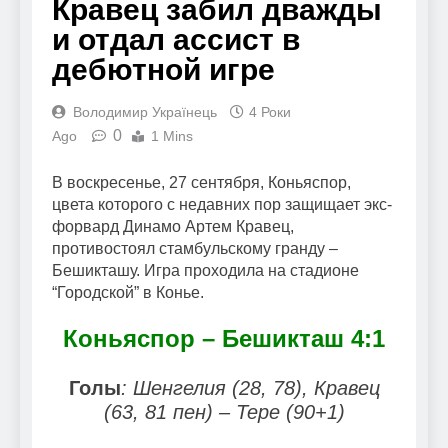
Кравец забил дважды
и отдал ассист в
дебютной игре
Володимир Українець
4 Роки
0
Ago
1 Mins
В воскресенье, 27 сентября, Коньяспор,
цвета которого с недавних пор защищает экс-
форвард Динамо Артем Кравец,
противостоял стамбульскому гранду –
Бешикташу. Игра проходила на стадионе
“Городской” в Конье.
Коньяспор – Бешикташ 4:1
Голы
: Шенгелия (28, 78), Кравец
(63, 81 пен) – Тере (90+1)