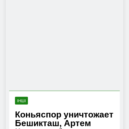
ІНШІ
Коньяспор уничтожает
Бешикташ, Артем