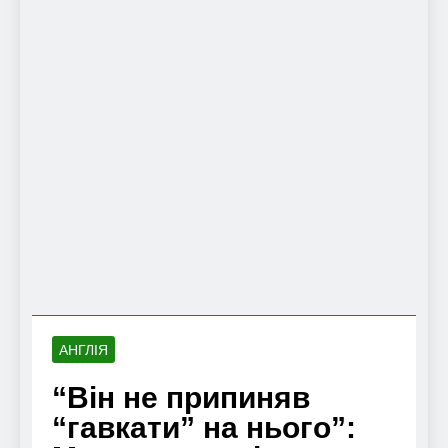
АНГЛІЯ
“Він не припиняв
“гавкати” на нього”: