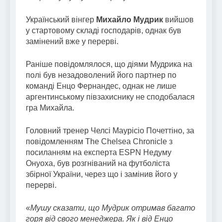
Український вінгер
Михайло Мудрик
вийшов
у стартовому складі господарів, однак був
замінений вже у перерві.
Раніше повідомлялося, що діями Мудрика на
полі був незадоволений його партнер по
команді Енцо Фернандес, однак не лише
аргентинському півзахиснику не сподобалася
гра Михайла.
Головний тренер Челсі Маурісіо Почеттіно, за
повідомленням The Chelsea Chronicle з
посиланням на експерта ESPN Недуму
Онуоха, був розгніваний на футболіста
збірної України, через що і замінив його у
перерві.
«
Мушу сказати, що Мудрик отримав багато
горя від свого менеджера. Як і від Енцо