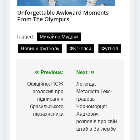
Tagged:
Михайло Мудрик
Новини футболу
ФК Челси
Футбол
Навігація
Previous:
Next:
записів
Офіційно: ПСЖ
Легенда
оголосив про
Металіста і екс-
підписання
гравець
бразильського
Чорноморця:
півзахисника
Хацкевич
розповів про свій
штаб в Заглембе