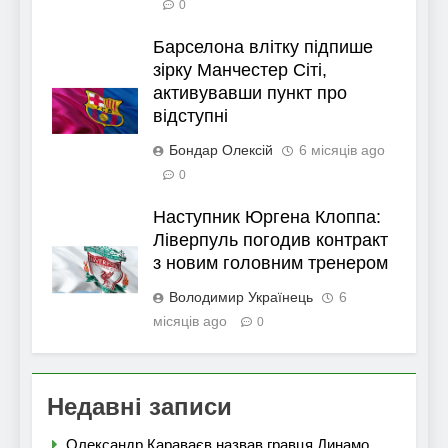
0
Барселона влітку підпише
зірку Манчестер Сіті,
активувавши пункт про
відступні
Бондар Олексій
6 місяців ago
0
Наступник Юргена Клоппа:
Ліверпуль погодив контракт
з новим головним тренером
Володимир Українець
6
місяців ago
0
Недавні записи
Олександр Караваєв назвав гравця Динамо,