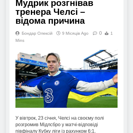
Мудрик розгнівав
тренера Челсі –
відома причина
0
Бондар Олексій
9 Місяців Ago
1
Mins
У вівтрок, 23 січня, Челсі на своєму полі
розгромив Мідлсбро у матчі-відповіді
півфіналу Кубку ліги із рахунком 6:1.