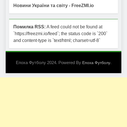
Новини України та світу - FreeZMI.io
Помилка RSS:
A feed could not be found at
`https://freezmi.io/feed`; the status code is `200`
and content-type is `text/html; charset=utf-8`
Епоха Футболу 2024. Powered By
.
Епоха Футболу