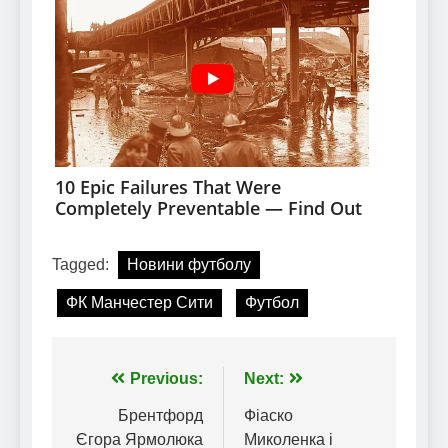
Tagged:
Новини футболу
ФК Манчестер Сити
Футбол
Навігація
Previous:
Next:
записів
Брентфорд
Фіаско
Єгора Ярмолюка
Миколенка і