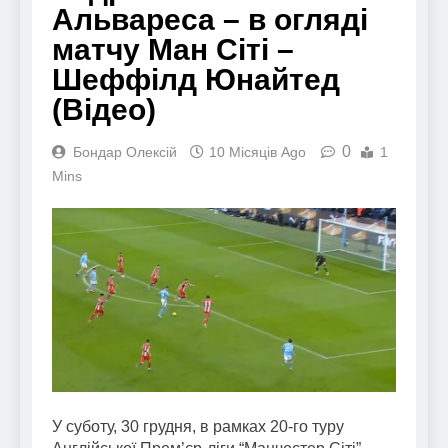
Альвареса – в огляді
матчу Ман Сіті –
Шеффілд Юнайтед
(Відео)
0
Бондар Олексій
10 Місяців Ago
1
Mins
У суботу, 30 грудня, в рамках 20-го туру