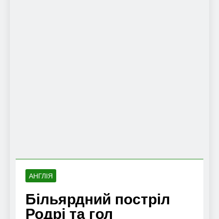
АНГЛІЯ
Більярдний постріл
Родрі та гол