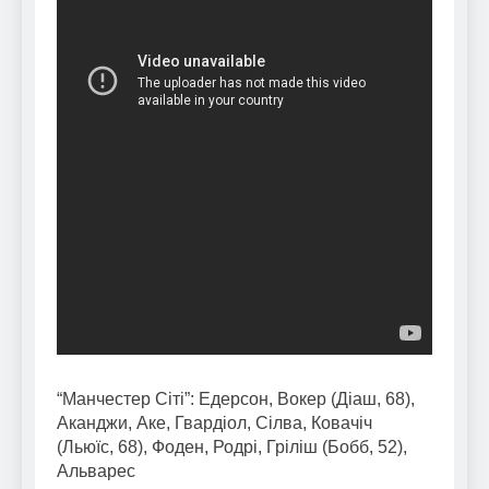
“Манчестер Сіті”: Едерсон, Вокер (Діаш, 68),
Аканджи, Аке, Гвардіол, Сілва, Ковачіч
(Льюїс, 68), Фоден, Родрі, Гріліш (Бобб, 52),
Альварес