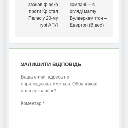
зазнав фіаско
компанії – в
проти Крістал
огляді матчу
Пелас у 20-му
Вулверхемптон –
турі АПЛ
Евертон (Відео)
ЗАЛИШИТИ ВІДПОВІДЬ
Ваша e-mail адреса не
оприлюднюватиметься.
Обов’язкові
поля позначені
*
Коментар
*