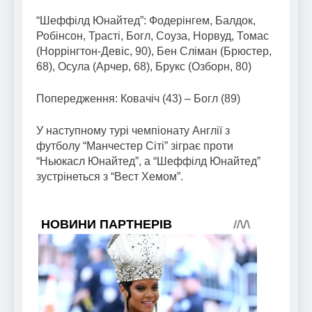
“Шеффілд Юнайтед”: Фодерінгем, Балдок,
Робінсон, Трасті, Богл, Соуза, Норвуд, Томас
(Норрінгтон-Девіс, 90), Бен Сліман (Брюстер,
68), Осула (Арчер, 68), Брукс (Озборн, 80)
Попередження: Ковачіч (43) – Богл (89)
У наступному турі чемпіонату Англії з
футболу “Манчестер Сіті” зіграє проти
“Ньюкасл Юнайтед”, а “Шеффілд Юнайтед”
зустрінеться з “Вест Хемом”.