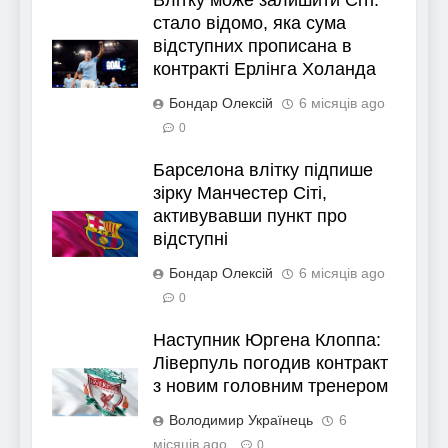
стало відомо, яка сума
відступних прописана в
контракті Ерлінга Холанда
Бондар Олексій
6 місяців ago
0
Барселона влітку підпише
зірку Манчестер Сіті,
активувавши пункт про
відступні
Бондар Олексій
6 місяців ago
0
Наступник Юргена Клоппа:
Ліверпуль погодив контракт
з новим головним тренером
Володимир Українець
6
місяців ago
0