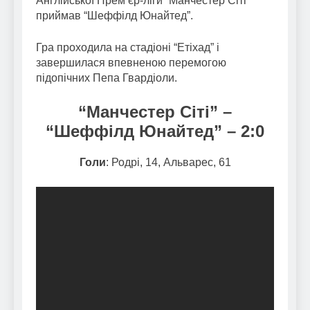
Англійської Прем’єр-ліги “Манчестер Сіті”
приймав “Шеффілд Юнайтед”.
Гра проходила на стадіоні “Етіхад” і
завершилася впевненою перемогою
підопічних Пепа Гвардіоли.
“Манчестер Сіті” –
“Шеффілд Юнайтед” – 2:0
Голи
: Родрі, 14, Альварес, 61