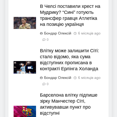
В Челсі поставили хрест на
Мудрику? “Сині” готують
трансфер гравця Атлетіка
на позицію українця
Бондар Олексій
6 місяців ago
0
Влітку може залишити Сіті:
стало відомо, яка сума
відступних прописана в
контракті Ерлінга Холанда
Бондар Олексій
6 місяців ago
0
Барселона влітку підпише
зірку Манчестер Сіті,
активувавши пункт про
відступні