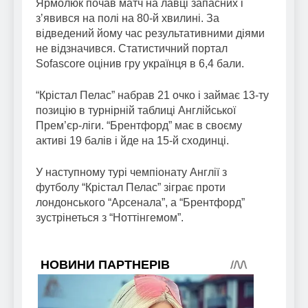
Ярмолюк почав матч на лавці запасних і
зʼявився на полі на 80-й хвилині. За
відведений йому час результативними діями
не відзначився. Статистичний портал
Sofascore оцінив гру українця в 6,4 бали.
“Крістал Пелас” набрав 21 очко і займає 13-ту
позицію в турнірній таблиці Англійської
Прем’єр-ліги. “Брентфорд” має в своєму
активі 19 балів і йде на 15-й сходинці.
У наступному турі чемпіонату Англії з
футболу “Крістал Пелас” зіграє проти
лондонського “Арсенала”, а “Брентфорд”
зустрінеться з “Ноттінгемом”.