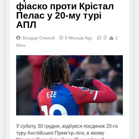
фіаско проти Крістал
Пелас у 20-му турі
АПЛ
0
Бондар Олексій
9 Місяців Ago
1
Mins
У суботу, 30 грудня, відбувся поєдинок 20-го
туру Англійської Прем’єр-ліги, в якому