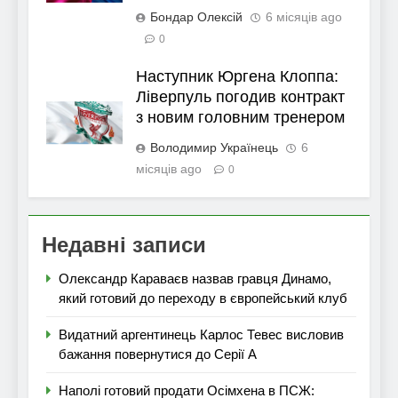
Бондар Олексій
6 місяців ago
0
Наступник Юргена Клоппа:
Ліверпуль погодив контракт
з новим головним тренером
Володимир Українець
6
місяців ago
0
Недавні записи
Олександр Караваєв назвав гравця Динамо,
який готовий до переходу в європейський клуб
Видатний аргентинець Карлос Тевес висловив
бажання повернутися до Серії А
Наполі готовий продати Осімхена в ПСЖ: