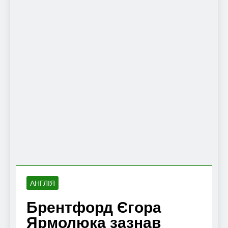
АНГЛІЯ
Брентфорд Єгора
Ярмолюка зазнав