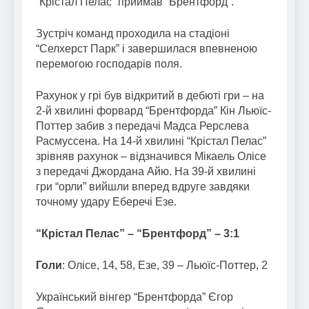
“Крістал Пелас” приймав “Брентфорд”.
Зустріч команд проходила на стадіоні
“Селхерст Парк” і завершилася впевненою
перемогою господарів поля.
Рахунок у грі був відкритий в дебюті гри – на
2-й хвилині форвард “Брентфорда” Кін Льюїс-
Поттер забив з передачі Мадса Рерслева
Расмуссена. На 14-й хвилині “Крістал Пелас”
зрівняв рахунок – відзначився Мікаель Олісе
з передачі Джордана Айю. На 39-й хвилині
гри “орли” вийшли вперед вдруге завдяки
точному удару Еберечі Езе.
“Крістал Пелас” – “Брентфорд” – 3:1
Голи
: Олісе, 14, 58, Езе, 39 – Льюїс-Поттер, 2
Український вінгер “Брентфорда” Єгор