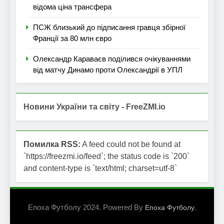
відома ціна трансфера
ПСЖ близький до підписання гравця збірної
Франції за 80 млн євро
Олександр Караваєв поділився очікуваннями
від матчу Динамо проти Олександрії в УПЛ
Новини України та світу - FreeZMI.io
Помилка RSS:
A feed could not be found at
`https://freezmi.io/feed`; the status code is `200`
and content-type is `text/html; charset=utf-8`
Епоха Футболу 2024. Powered By
.
Епоха Футболу