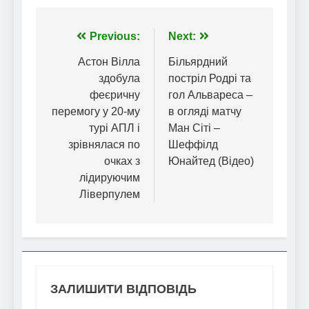
Навігація
Previous:
Next:
записів
Астон Вілла
Більярдний
здобула
постріл Родрі та
феєричну
гол Альвареса –
перемогу у 20-му
в огляді матчу
турі АПЛ і
Ман Сіті –
зрівнялася по
Шеффілд
очках з
Юнайтед (Відео)
лідируючим
Ліверпулем
ЗАЛИШИТИ ВІДПОВІДЬ