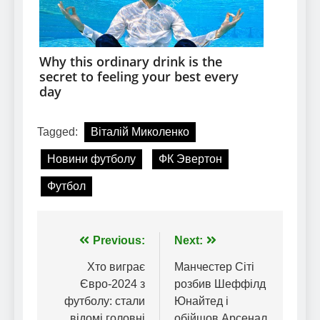
Tagged:
Віталій Миколенко
Новини футболу
ФК Эвертон
Футбол
Навігація
Previous:
Next:
записів
Хто виграє
Манчестер Сіті
Євро-2024 з
розбив Шеффілд
футболу: стали
Юнайтед і
відомі головні
обійшов Арсенал