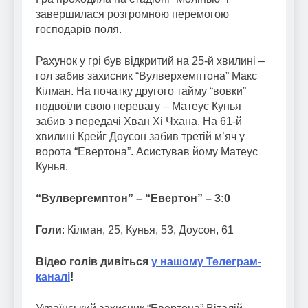
завершилася розгромною перемогою
господарів поля.
Рахунок у грі був відкритий на 25-й хвилині –
гол забив захисник “Вулверхемптона” Макс
Кілман. На початку другого тайму “вовки”
подвоїли свою перевагу – Матеус Кунья
забив з передачі Хван Хі Чхана. На 61-й
хвилині Крейг Доусон забив третій м’яч у
ворота “Евертона”. Асистував йому Матеус
Кунья.
“Вулвергемптон” – “Евертон” – 3:0
Голи
: Кілман, 25, Кунья, 53, Доусон, 61
Відео голів дивіться
у нашому Телеграм-
каналі
!