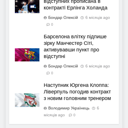
відступних прописана в
контракті Ерлінга Холанда
Бондар Олексій
6 місяців ago
0
Барселона влітку підпише
зірку Манчестер Сіті,
активувавши пункт про
відступні
Бондар Олексій
6 місяців ago
0
Наступник Юргена Клоппа:
Ліверпуль погодив контракт
з новим головним тренером
Володимир Українець
6
місяців ago
0