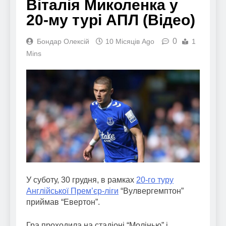
Віталія Миколенка у
20-му турі АПЛ (Відео)
0
Бондар Олексій
10 Місяців Ago
1
Mins
У суботу, 30 грудня, в рамках
20-го туру
Англійської Прем’єр-ліги
“Вулвергемптон”
приймав “Евертон”.
Гра проходила на стадіоні “Молінью” і