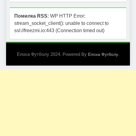
Помилка RSS:
WP HTTP Error:
stream_socket_client(): unable to connect to
ssl://freezmi.io:443 (Connection timed out)
Епоха Футболу 2024. Powered By
.
Епоха Футболу