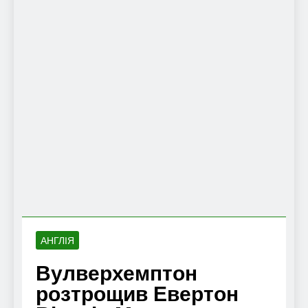
АНГЛІЯ
Вулверхемптон
розтрощив Евертон