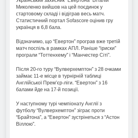
Український захисник “Евертона” Віталій
Миколенко вийшов на цей поєдинок у
стартовому складі і відіграв весь матч.
Статистичний портал Sofascore оцінив гру
українця в 6,8 бала.
Відзначимо, що “Евертон” програв вже третій
матч поспіль в рамках АПЛ. Раніше “іриски”
програли “Тоттенхему” і “Манчестер Сіті”.
Після 20-го туру “Вулверхемптон” з 28 очками
займає 11-е місце в турнірній таблиці
Англійської Прем’єр-ліги. “Евертон” з 16
балами йде на 17-й позиції.
У наступному турі чемпіонату Англії з
футболу “Вулверхемптон” зіграє проти
“Брайтона”, а “Евертон” зустрінеться з “Астон
Віллою”.