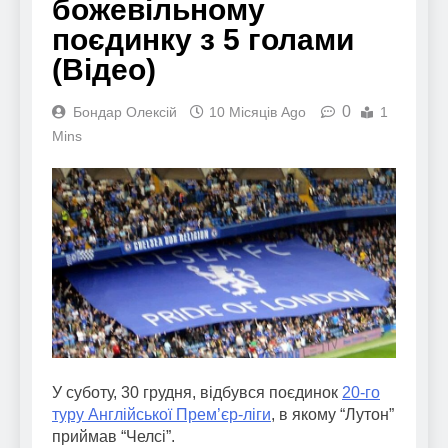
божевільному
поєдинку з 5 голами
(Відео)
0
Бондар Олексій
10 Місяців Ago
1
Mins
У суботу, 30 грудня, відбувся поєдинок
20-го
туру Англійської Прем’єр-ліги
, в якому “Лутон”
приймав “Челсі”.