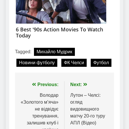
Tagged:
Михайло Мудрик
Новини футболу
ФК Челси
Футбол
Навігація
Previous:
Next:
записів
Володар
Лутон – Челсі:
«Золотого мʼяча»
огляд
не відвідує
видовищного
тренування,
матчу 20-го туру
залишив клуб і
АПЛ (Відео)