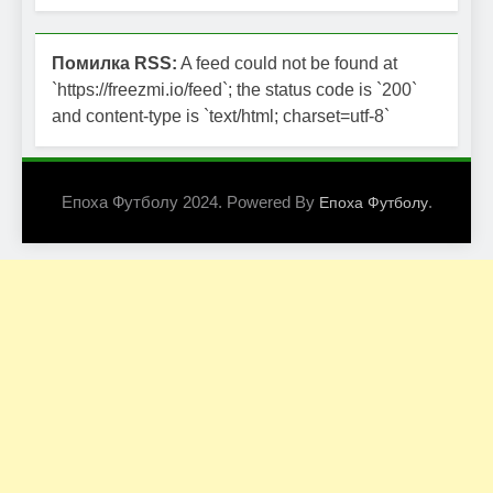
Помилка RSS:
A feed could not be found at
`https://freezmi.io/feed`; the status code is `200`
and content-type is `text/html; charset=utf-8`
Епоха Футболу 2024. Powered By
.
Епоха Футболу