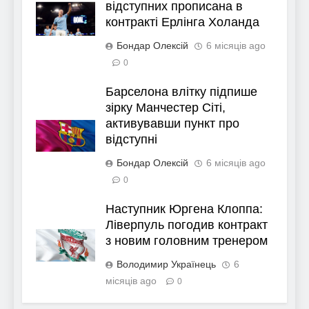
відступних прописана в
контракті Ерлінга Холанда
Бондар Олексій
6 місяців ago
0
Барселона влітку підпише
зірку Манчестер Сіті,
активувавши пункт про
відступні
Бондар Олексій
6 місяців ago
0
Наступник Юргена Клоппа:
Ліверпуль погодив контракт
з новим головним тренером
Володимир Українець
6
місяців ago
0