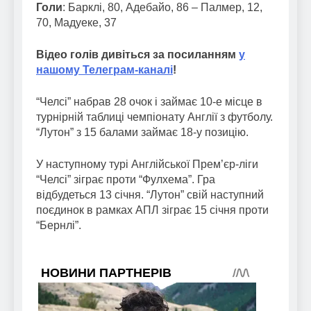
Голи
: Барклі, 80, Адебайо, 86 – Палмер, 12,
70, Мадуеке, 37
Відео голів дивіться за посиланням
у
нашому Телеграм-каналі
!
“Челсі” набрав 28 очок і займає 10-е місце в
турнірній таблиці чемпіонату Англії з футболу.
“Лутон” з 15 балами займає 18-у позицію.
У наступному турі Англійської Прем’єр-ліги
“Челсі” зіграє проти “Фулхема”. Гра
відбудеться 13 січня. “Лутон” свій наступний
поєдинок в рамках АПЛ зіграє 15 січня проти
“Бернлі”.