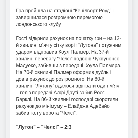
Гра пройшла на стадіоні “Кенілворт Роуд” і
завершилася розгромною перемогою
лондонського клубу.
Гості відкрили рахунок на початку гри – на 12-
й хвилині м’яч у сітку воріт “Лутона” потужним
ударом відправив Коул Палмер. На 37-й
хвилині перевагу “Челсі” подвоїв Чуквунонсо
Мадуеке, забивши з передачі Коула Палмера.
На 70-й хвилині Палмер оформив дубль і
довів рахунок до розгромного. На 80-й
хвилині “Лутону” вдалося відіграти один м’яч
– гол з передачі Алфі Дауті забив Росс
Барклі. На 86-й хвилині господарі скоротили
рахунок до мінімуму – Елайджа Адебайо
забив гол у ворота “Челсі”.
“Лутон” – “Челсі” – 2:3