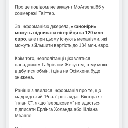
Про це повідомляє аккаунт MoArsenal86 у
соцмережі Твіттер.
За інформацією джерела,
«каноніри»
можуть підписати нігерійця за 120 млн.
євро
, але при цьому існують механізми, які
можуть збільшити вартість до 134 млн. євро.
Крім того, неаполітанці цікавляться
нападником Габріелом Жезусом, тому може
відбутися обмін, і ціна на Осімхена буде
знижена.
Раніше з’явилася інформація про те, що
мадридський “Реал” розглядає Віктора як
“план С”, якщо “вершковим” не вдасться
підписати Ерлінга Холанда або Кіліана
Мбаппе.