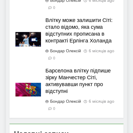
Бондар Олексій
6 місяців ago
0
Влітку може залишити Сіті:
стало відомо, яка сума
відступних прописана в
контракті Ерлінга Холанда
Бондар Олексій
6 місяців ago
0
Барселона влітку підпише
зірку Манчестер Сіті,
активувавши пункт про
відступні
Бондар Олексій
6 місяців ago
0