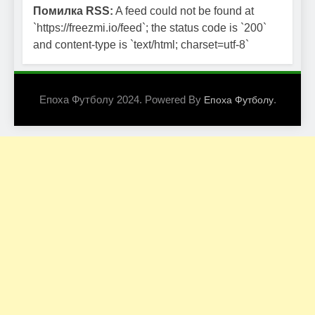
Помилка RSS:
A feed could not be found at
`https://freezmi.io/feed`; the status code is `200`
and content-type is `text/html; charset=utf-8`
Епоха Футболу 2024. Powered By
.
Епоха Футболу