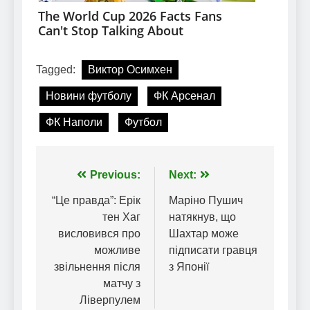
Tagged:
Виктор Осимхен
Новини футболу
ФК Арсенал
ФК Наполи
Футбол
Навігація
Previous:
Next:
записів
“Це правда”: Ерік
Маріно Пушич
тен Хаг
натякнув, що
висловився про
Шахтар може
можливе
підписати гравця
звільнення після
з Японії
матчу з
Ліверпулем