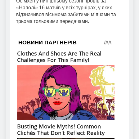
Осімхен у нинішньому сезоні провів за
«Наполі» 16 матчів у всіх турнірах, у яких
відзначився вісьмома забитими м’ячами та
трьома гольовими передачами.