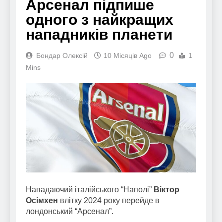
Арсенал підпише
одного з найкращих
нападників планети
0
Бондар Олексій
10 Місяців Ago
1
Mins
Нападаючий італійського “Наполі”
Віктор
Осімхен
влітку 2024 року перейде в
лондонський “Арсенал”.