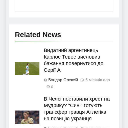
Related News
Видатний аргентинець
Карлос Тевес висловив
бажання повернутися до
Серії А
Бондар Олексій
6 місяців ago
0
В Челсі поставили хрест на
Мудрику? “Сині” готують
трансфер гравця Атлетіка
на позицію українця