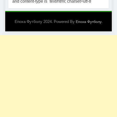
and content-type is `text/html; charset=utf-8`
Епоха Футболу 2024. Powered By
.
Епоха Футболу