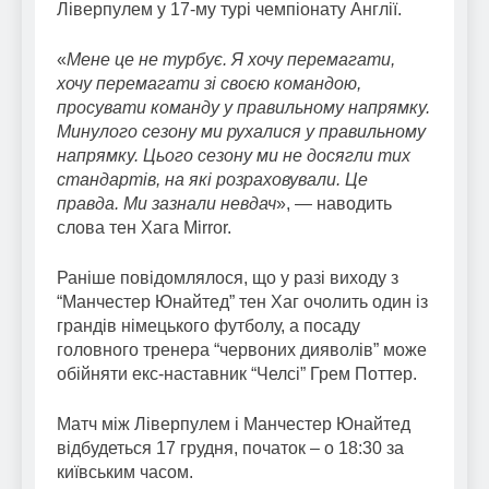
Ліверпулем у 17-му турі чемпіонату Англії.
«
Мене це не турбує. Я хочу перемагати,
хочу перемагати зі своєю командою,
просувати команду у правильному напрямку.
Минулого сезону ми рухалися у правильному
напрямку. Цього сезону ми не досягли тих
стандартів, на які розраховували. Це
правда. Ми зазнали невдач
», — наводить
слова тен Хага Mirror.
Раніше повідомлялося, що у разі виходу з
“Манчестер Юнайтед” тен Хаг очолить один із
грандів німецького футболу, а посаду
головного тренера “червоних дияволів” може
обійняти екс-наставник “Челсі” Грем Поттер.
Матч між Ліверпулем і Манчестер Юнайтед
відбудеться 17 грудня, початок – о 18:30 за
київським часом.