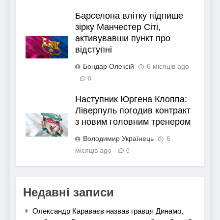
Барселона влітку підпише
зірку Манчестер Сіті,
активувавши пункт про
відступні
Бондар Олексій
6 місяців ago
0
Наступник Юргена Клоппа:
Ліверпуль погодив контракт
з новим головним тренером
Володимир Українець
6
місяців ago
0
Недавні записи
Олександр Караваєв назвав гравця Динамо,