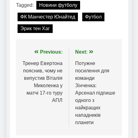
Tagged:
Новини футболу
ФК Манчестер Юнайтед
Футбол
Эрик тен Хаг
Навігація
Previous:
Next:
записів
Тренер Евертона
Потужне
пояснив, чому не
посилення для
випустив Віталія
команди
Миколенка у
Зінченка:
матчі 17-го туру
Арсенал підпише
АПЛ
одного з
найкращих
нападників
планети