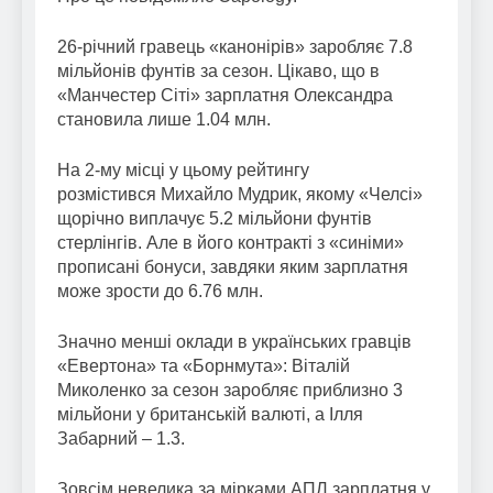
26-річний гравець «канонірів» заробляє 7.8
мільйонів фунтів за сезон. Цікаво, що в
«Манчестер Сіті» зарплатня Олександра
становила лише 1.04 млн.
На 2-му місці у цьому рейтингу
розмістився Михайло Мудрик, якому «Челсі»
щорічно виплачує 5.2 мільйони фунтів
стерлінгів. Але в його контракті з «синіми»
прописані бонуси, завдяки яким зарплатня
може зрости до 6.76 млн.
Значно менші оклади в українських гравців
«Евертона» та «Борнмута»: Віталій
Миколенко за сезон заробляє приблизно 3
мільйони у британській валюті, а Ілля
Забарний – 1.3.
Зовсім невелика за мірками АПЛ зарплатня у