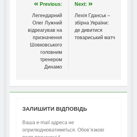
Навігація
Previous:
Next:
записів
Легендарний
Лехія Гданськ –
Олег Лужний
збірна України:
відреагував на
де дивитися
призначення
товариський матч
Шовковського
головним
тренером
Динамо
ЗАЛИШИТИ ВІДПОВІДЬ
Ваша e-mail адреса не
оприлюднюватиметься.
Обов’язкові