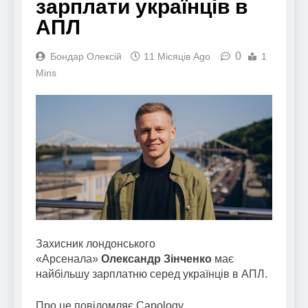
зарплати українців в
АПЛ
0
Бондар Олексій
11 Місяців Ago
1
Mins
Захисник лондонського
«Арсенала»
Олександр Зінченко
має
найбільшу зарплатню серед українців в АПЛ.
Про це повідомляє Capology.