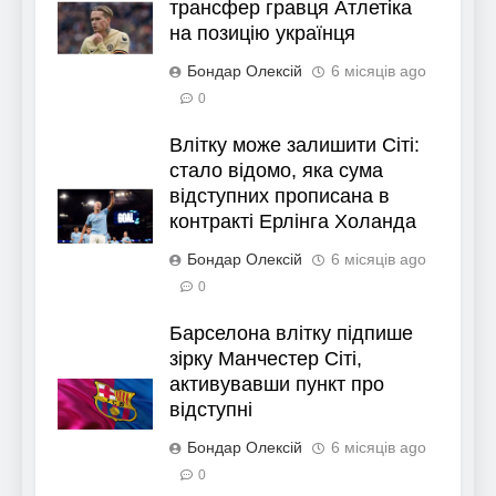
трансфер гравця Атлетіка
на позицію українця
Бондар Олексій
6 місяців ago
0
Влітку може залишити Сіті:
стало відомо, яка сума
відступних прописана в
контракті Ерлінга Холанда
Бондар Олексій
6 місяців ago
0
Барселона влітку підпише
зірку Манчестер Сіті,
активувавши пункт про
відступні
Бондар Олексій
6 місяців ago
0