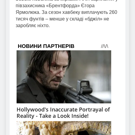
півзахисника «Брентфорда» Єгора
Ярмолюка. За сезон хавбеку виплачують 260
тисяч фунтів – менше у складі «бджіл» не
заробляє ніхто.