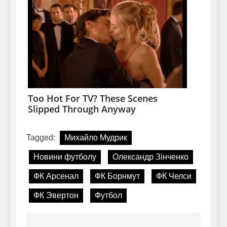
Tagged:
Михайло Мудрик
Новини футболу
Олександр Зінченко
ФК Арсенал
ФК Борнмут
ФК Челси
ФК Эвертон
Футбол