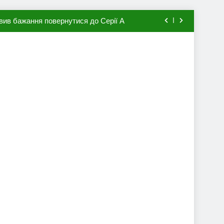
вив бажання повернутися до Серії А
мхена в ПСЖ: відома ціна трансфера
авця збірної Франції за 80 млн євро
ий до переходу в європейський клуб
вив бажання повернутися до Серії А
мхена в ПСЖ: відома ціна трансфера
авця збірної Франції за 80 млн євро