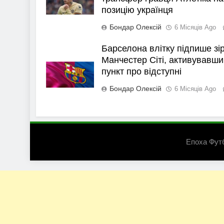
позицію українця
Бондар Олексій
6 Місяців Ago
Барселона влітку підпише зі
Манчестер Сіті, активувавши
пункт про відступні
Бондар Олексій
6 Місяців Ago
Епоха Фут