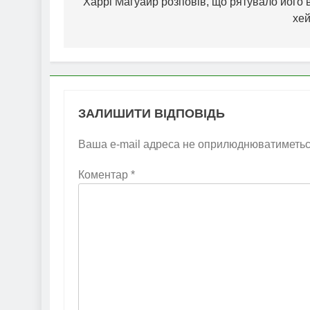
записів
Харрі Магуайр розповів, що рятувало його 
хей
ЗАЛИШИТИ ВІДПОВІДЬ
Ваша e-mail адреса не оприлюднюватиметьс
Коментар
*