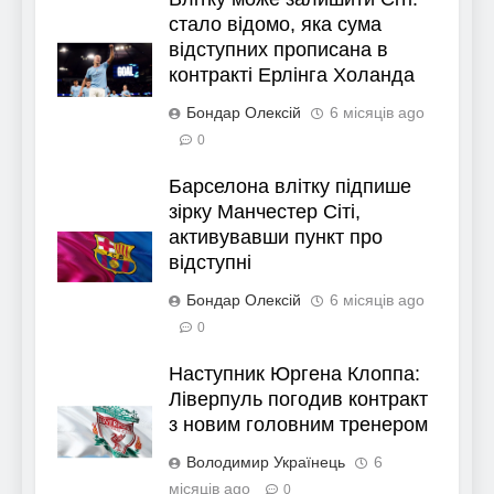
стало відомо, яка сума
відступних прописана в
контракті Ерлінга Холанда
Бондар Олексій
6 місяців ago
0
Барселона влітку підпише
зірку Манчестер Сіті,
активувавши пункт про
відступні
Бондар Олексій
6 місяців ago
0
Наступник Юргена Клоппа:
Ліверпуль погодив контракт
з новим головним тренером
Володимир Українець
6
місяців ago
0