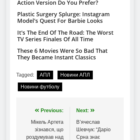
Tagged:
АПЛ
Новини АПЛ
Новини футболу
Навігація
Previous:
Next:
записів
Мікель Артета
В’ячеслав
зізнався, що
Шевчук: “Даріо
роздумував над
Срна знає