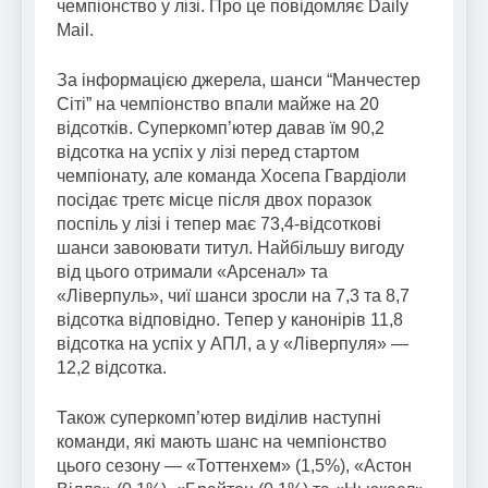
чемпіонство у лізі. Про це повідомляє Daily
Mail.
За інформацією джерела, шанси “Манчестер
Сіті” на чемпіонство впали майже на 20
відсотків. Суперкомп’ютер давав їм 90,2
відсотка на успіх у лізі перед стартом
чемпіонату, але команда Хосепа Гвардіоли
посідає третє місце після двох поразок
поспіль у лізі і тепер має 73,4-відсоткові
шанси завоювати титул. Найбільшу вигоду
від цього отримали «Арсенал» та
«Ліверпуль», чиї шанси зросли на 7,3 та 8,7
відсотка відповідно. Тепер у канонірів 11,8
відсотка на успіх у АПЛ, а у «Ліверпуля» —
12,2 відсотка.
Також суперкомп’ютер виділив наступні
команди, які мають шанс на чемпіонство
цього сезону — «Тоттенхем» (1,5%), «Астон