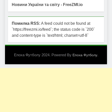
Новини України та світу - FreeZMI.io
Помилка RSS:
A feed could not be found at
`https://freezmi.io/feed`; the status code is `200`
and content-type is `text/html; charset=utf-8`
Епоха Футболу 2024. Powered By
.
Епоха Футболу