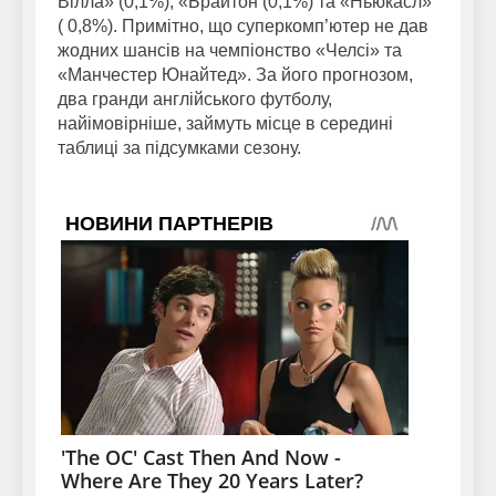
Вілла» (0,1%), «Брайтон (0,1%) та «Ньюкасл»
( 0,8%). Примітно, що суперкомп’ютер не дав
жодних шансів на чемпіонство «Челсі» та
«Манчестер Юнайтед». За його прогнозом,
два гранди англійського футболу,
найімовірніше, займуть місце в середині
таблиці за підсумками сезону.