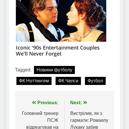
Tagged:
Новини футболу
ФК Ноттингем
ФК Челси
Футбол
Навігація
Previous:
Next:
записів
Головний тренер
Вистрілив, як з
ПСЖ
гармати: Ромаелу
відреагував на
Лукаку забив