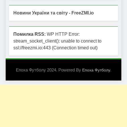
Новини України та світу - FreeZMI.io
Помилка RSS:
WP HTTP Error:
stream_socket_client(): unable to connect to
ssl://freezmi.io:443 (Connection timed out)
Епоха Футболу 2024. Powered By
.
Епоха Футболу