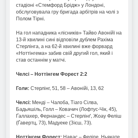
стадіоні «Стемфорд Брідж» у Лондоні,
обслуговувала гру бригада арбітрів на чолі з
Полом Тірні.
На гол нападника «лісників» Тайво Авонійї на
13-й хвилині сині відповіли дублем Рахіма
Стерлінга, а на 62-й хвилині вже форвард
«Ноттінгема» забив свій другий гол, який і
став останнім у матчі.
Челсі – Ноттінгем Форест 2:2
Голи:
Стерлінг, 51, 58 – Авонійі, 13, 62
Челсі:
Менді – Чалоба, Тіаго Сілва,
Бадьяшіль, Голл – Ковачич (Лофтус-Чік, 45),
Ґаллахер, Фернандес – Стерлінґ, Жоау Феліш
(Ґавертц, 73), Мадуеке (Зієш, 73).
Ноттінгем Форест:
Навас – Феліпе, Ньякате,