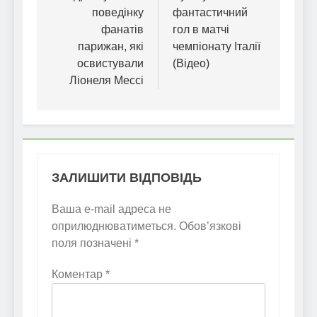
поведінку
фантастичний
фанатів
гол в матчі
парижан, які
чемпіонату Італії
освистували
(Відео)
Ліонеля Мессі
ЗАЛИШИТИ ВІДПОВІДЬ
Ваша e-mail адреса не
оприлюднюватиметься.
Обов’язкові
поля позначені
*
Коментар
*