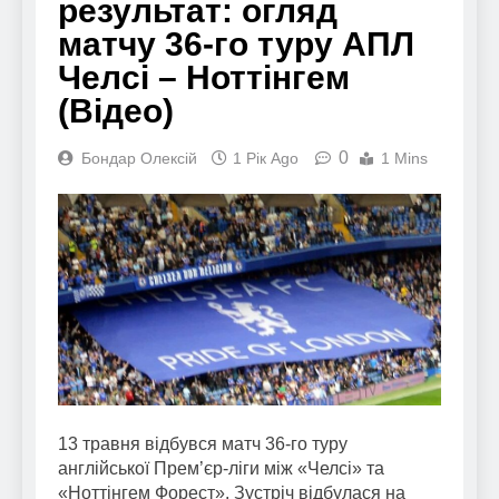
результат: огляд
матчу 36-го туру АПЛ
Челсі – Ноттінгем
(Відео)
0
Бондар Олексій
1 Рік Ago
1 Mins
13 травня відбувся матч 36-го туру
англійської Прем’єр-ліги між «Челсі» та
«Ноттінгем Форест». Зустріч відбулася на