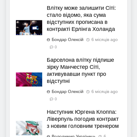
Влітку може залишити Сіті:
стало відомо, яка сума
відступних прописана в
контракті Ерлінга Холанда
Бондар Олексій
6 місяців ago
0
Барселона влітку підпише
зірку Манчестер Сіті,
активувавши пункт про
відступні
Бондар Олексій
6 місяців ago
0
Наступник Юргена Клоппа:
Ліверпуль погодив контракт
з новим головним тренером
Володимир Українець
6