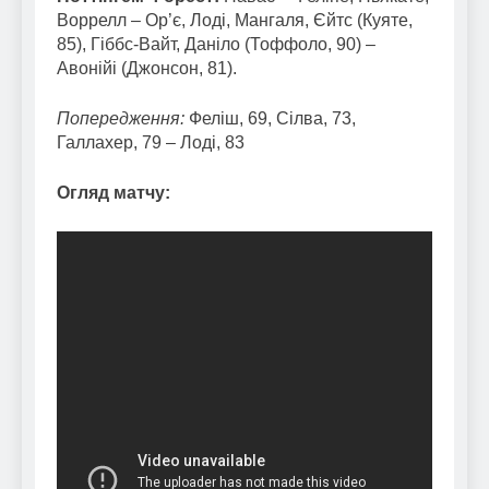
Воррелл – Ор’є, Лоді, Мангаля, Єйтс (Куяте,
85), Гіббс-Вайт, Даніло (Тоффоло, 90) –
Авонійі (Джонсон, 81).
Попередження:
Феліш, 69, Сілва, 73,
Галлахер, 79 – Лоді, 83
Огляд матчу: