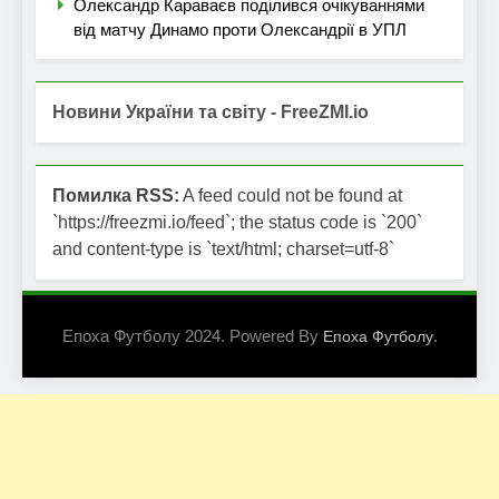
Олександр Караваєв поділився очікуваннями
від матчу Динамо проти Олександрії в УПЛ
Новини України та світу - FreeZMI.io
Помилка RSS:
A feed could not be found at
`https://freezmi.io/feed`; the status code is `200`
and content-type is `text/html; charset=utf-8`
Епоха Футболу 2024. Powered By
.
Епоха Футболу