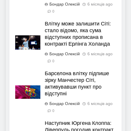
Бондар Олексій
6 місяців ago
0
Влітку може залишити Сіті:
стало відомо, яка сума
відступних прописана в
контракті Ерлінга Холанда
Бондар Олексій
6 місяців ago
0
Барселона влітку підпише
зірку Манчестер Сіті,
активувавши пункт про
відступні
Бондар Олексій
6 місяців ago
0
Наступник Юргена Клоппа:
Ліверпуль погодив контракт