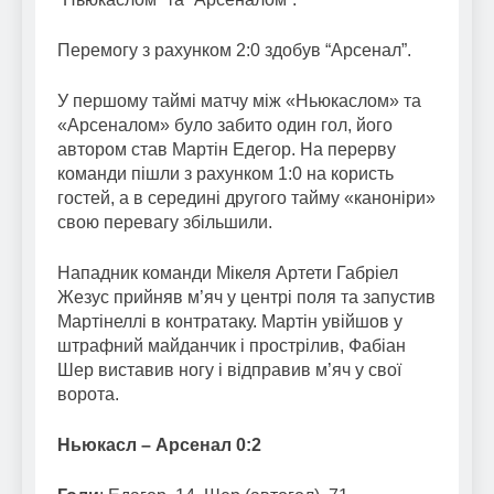
Перемогу з рахунком 2:0 здобув “Арсенал”.
У першому таймі матчу між «Ньюкаслом» та
«Арсеналом» було забито один гол, його
автором став Мартін Едегор. На перерву
команди пішли з рахунком 1:0 на користь
гостей, а в середині другого тайму «каноніри»
свою перевагу збільшили.
Нападник команди Мікеля Артети Габріел
Жезус прийняв м’яч у центрі поля та запустив
Мартінеллі в контратаку. Мартін увійшов у
штрафний майданчик і прострілив, Фабіан
Шер виставив ногу і відправив м’яч у свої
ворота.
Ньюкасл – Арсенал 0:2