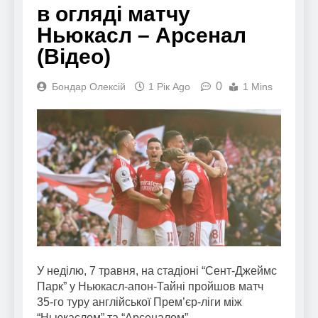
в огляді матчу
Ньюкасл – Арсенал
(Відео)
0
Бондар Олексій
1 Рік Ago
1 Mins
У неділю, 7 травня, на стадіоні “Сент-Джеймс
Парк” у Ньюкасл-апон-Тайні пройшов матч
35-го туру англійської Прем’єр-ліги між
“Ньюкаслом” та “Арсеналом”.