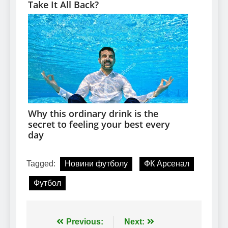
Tagged:
Новини футболу
ФК Арсенал
Футбол
Навігація
Previous:
Next: