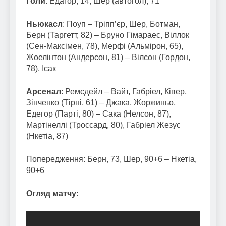
Голи
: Едагор, 14, Шер (автогол), 71
Ньюкасл
: Поуп – Тріпп’єр, Шер, Ботман,
Берн (Таргетт, 82) – Бруно Гімараес, Віллок
(Сен-Максімен, 78), Мерфі (Альмірон, 65),
Жоелінтон (Андерсон, 81) – Вілсон (Гордон,
78), Ісак
Арсенал
: Ремсдейл – Вайт, Габріел, Ківер,
Зінченко (Тірні, 61) – Джака, Жоржиньо,
Едегор (Парті, 80) – Сака (Нелсон, 87),
Мартінеллі (Троссард, 80), Габріел Жезус
(Нкетіа, 87)
Попередження: Берн, 73, Шер, 90+6 – Нкетіа,
90+6
Огляд матчу: