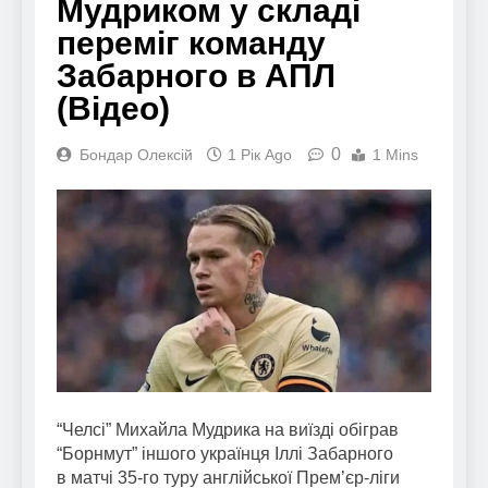
Мудриком у складі
переміг команду
Забарного в АПЛ
(Відео)
0
Бондар Олексій
1 Рік Ago
1 Mins
“Челсі” Михайла Мудрика на виїзді обіграв
“Борнмут” іншого українця Іллі Забарного
в матчі 35-го туру англійської Прем’єр-ліги