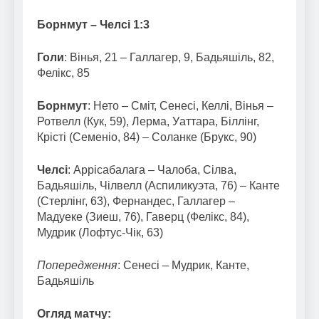
Борнмут – Челсі 1:3
Голи
: Вінья, 21 – Галлагер, 9, Бадьяшіль, 82,
Фелікс, 85
Борнмут
: Нето – Сміт, Сенесі, Келлі, Вінья –
Ротвелл (Кук, 59), Лерма, Уаттара, Біллінг,
Крісті (Семеніо, 84) – Соланке (Брукс, 90)
Челсі
: Аррісабалага – Чалоба, Сілва,
Бадьяшіль, Чілвелл (Аспиликуэта, 76) – Канте
(Стерлінг, 63), Фернандес, Галлагер –
Мадуеке (Зиеш, 76), Гаверц (Фелікс, 84),
Мудрик (Лофтус-Чік, 63)
Попередження
: Сенесі – Мудрик, Канте,
Бадьяшіль
Огляд матчу: