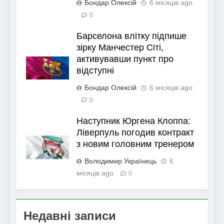
Бондар Олексій
6 місяців ago
0
Барселона влітку підпише
зірку Манчестер Сіті,
активувавши пункт про
відступні
Бондар Олексій
6 місяців ago
0
Наступник Юргена Клоппа:
Ліверпуль погодив контракт
з новим головним тренером
Володимир Українець
6
місяців ago
0
Недавні записи