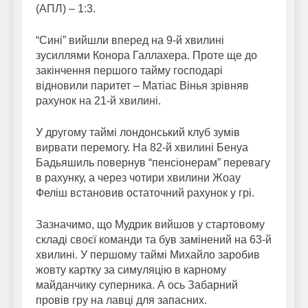
(АПЛ) – 1:3.
“Сині” вийшли вперед на 9-й хвилині
зусиллями Конора Галлахера. Проте ще до
закінчення першого тайму господарі
відновили паритет – Матіас Вінья зрівняв
рахунок на 21-й хвилині.
У другому таймі лондонський клуб зумів
вирвати перемогу. На 82-й хвилині Бенуа
Бадьяшиль повернув “пенсіонерам” перевагу
в рахунку, а через чотири хвилини Жоау
Феліш встановив остаточний рахунок у грі.
Зазначимо, що Мудрик вийшов у стартовому
складі своєї команди та був замінений на 63-й
хвилині. У першому таймі Михайло заробив
жовту картку за симуляцію в карному
майданчику суперника. А ось Забарний
провів гру на лавці для запасних.