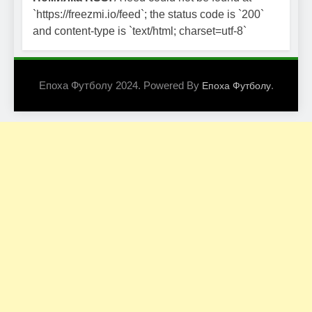
`https://freezmi.io/feed`; the status code is `200`
and content-type is `text/html; charset=utf-8`
Епоха Футболу 2024. Powered By
.
Епоха Футболу