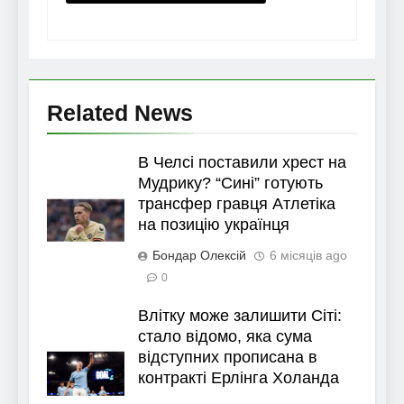
Related News
В Челсі поставили хрест на
Мудрику? “Сині” готують
трансфер гравця Атлетіка
на позицію українця
Бондар Олексій
6 місяців ago
0
Влітку може залишити Сіті:
стало відомо, яка сума
відступних прописана в
контракті Ерлінга Холанда