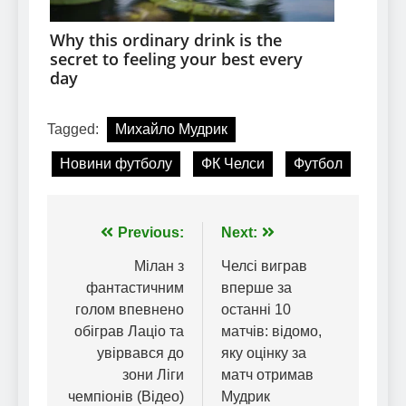
Tagged:
Михайло Мудрик
Новини футболу
ФК Челси
Футбол
Навігація
Previous:
Next:
записів
Мілан з
Челсі виграв
фантастичним
вперше за
голом впевнено
останні 10
обіграв Лаціо та
матчів: відомо,
увірвався до
яку оцінку за
зони Ліги
матч отримав
чемпіонів (Відео)
Мудрик