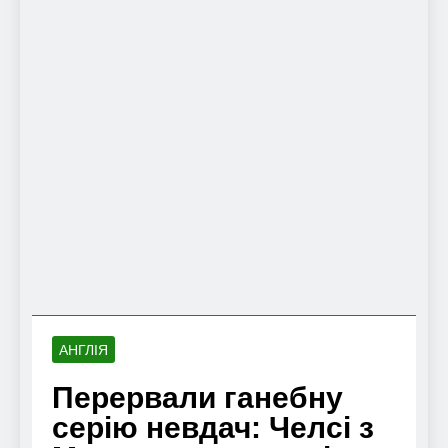
АНГЛІЯ
Перервали ганебну
серію невдач: Челсі з