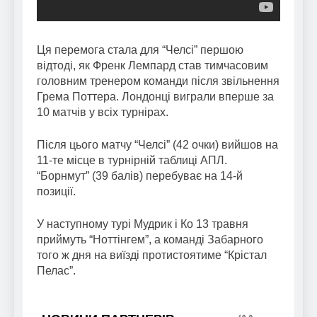
Ця перемога стала для “Челсі” першою
відтоді, як Френк Лемпард став тимчасовим
головним тренером команди після звільнення
Грема Поттера. Лондонці виграли вперше за
10 матчів у всіх турнірах.
Після цього матчу “Челсі” (42 очки) вийшов на
11-те місце в турнірній таблиці АПЛ.
“Борнмут” (39 балів) перебуває на 14-й
позиції.
У наступному турі Мудрик і Ко 13 травня
приймуть “Ноттінгем”, а команді Забарного
того ж дня на виїзді протистоятиме “Крістал
Пелас”.