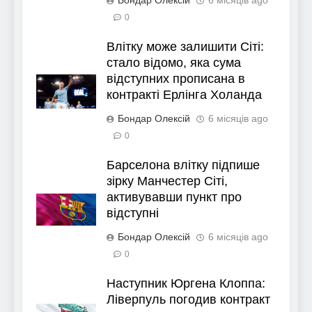
Бондар Олексій
6 місяців ago
0
Влітку може залишити Сіті:
стало відомо, яка сума
відступних прописана в
контракті Ерлінга Холанда
Бондар Олексій
6 місяців ago
0
Барселона влітку підпише
зірку Манчестер Сіті,
активувавши пункт про
відступні
Бондар Олексій
6 місяців ago
0
Наступник Юргена Клоппа:
Ліверпуль погодив контракт