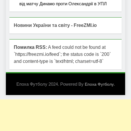
від матчу Динамо проти Олександрії в УПЛ
Новини України та світу - FreeZMI.io
Помилка RSS:
A feed could not be found at
`https://freezmi.io/feed`; the status code is `200`
and content-type is `text/html; charset=utf-8`
Епоха Футболу 2024. Powered By
.
Епоха Футболу