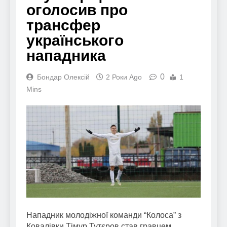
оголосив про
трансфер
українського
нападника
0
Бондар Олексій
2 Роки Ago
1
Mins
Нападник молодіжної команди “Колоса” з
Ковалівки Тімур Тутєров став гравцем