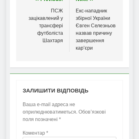
Навігація
записів
ПСЖ
Екс-нападник
зацікавлений у
збірної України
трансфері
Євген Селезньов
футболіста
назвав причину
Шахтаря
завершення
кар’єри
ЗАЛИШИТИ ВІДПОВІДЬ
Ваша e-mail адреса не
оприлюднюватиметься.
Обов’язкові
поля позначені
*
Коментар
*