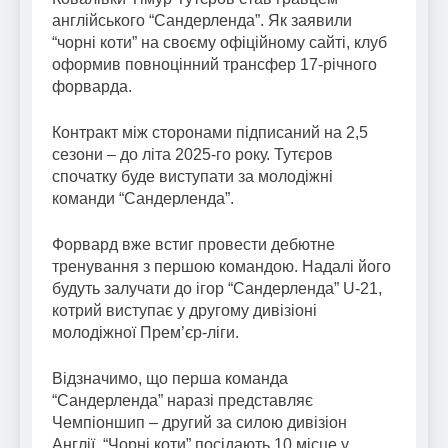
англійського “Сандерленда”. Як заявили
“чорні коти” на своєму офіційному сайті, клуб
оформив повноцінний трансфер 17-річного
форварда.
Контракт між сторонами підписаний на 2,5
сезони – до літа 2025-го року. Тутєров
спочатку буде виступати за молодіжні
команди “Сандерленда”.
Форвард вже встиг провести дебютне
тренування з першою командою. Надалі його
будуть залучати до ігор “Сандерленда” U-21,
котрий виступає у другому дивізіоні
молодіжної Прем’єр-ліги.
Відзначимо, що перша команда
“Сандерленда” наразі представляє
Чемпіоншип – другий за силою дивізіон
Англії. “Чорні коти” посідають 10 місце у