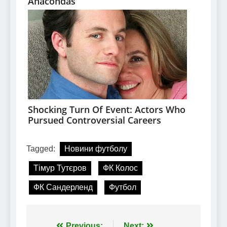
Tagged:
Новини футболу
Тімур Тутєров
ФК Колос
ФК Сандерленд
Футбол
Previous:
Next: