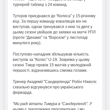
турнірній таблиці з 24 команд.
Тутєров приєднався до “Колоса” у 15-річному
віці. За першу команду ковалівців він не
виступав, однак тренувався з нею та двічі у
цьому сезоні увійшов до заявки на матчі УПЛ
(проти “Динамо” та “Ворскли” у листопаді
минулого року).
Поступово нападник збільшував кількість
виступів за “Колос” U-19. Зокрема у цьому
сезоні Тімур провів 15 матчів у молодіжній
першості, відзначившись сімома голами.
Тренер Академії “Сандерленда” Робін Нікколс
схвально відгукнувся про українського
форварда.
“
Ми раді вітати Тимура в “Сандерленді”. У
ньому є захоплююча перспектива, і ми