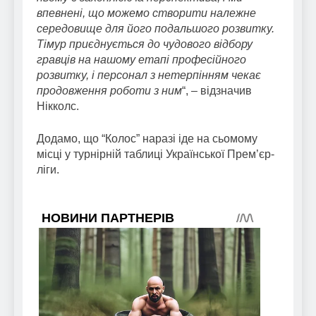
впевнені, що можемо створити належне
середовище для його подальшого розвитку.
Тімур приєднується до чудового відбору
гравців на нашому етапі професійного
розвитку, і персонал з нетерпінням чекає
продовження роботи з ним
“, – відзначив
Нікколс.
Додамо, що “Колос” наразі іде на сьомому
місці у турнірній таблиці Української Прем’єр-
ліги.