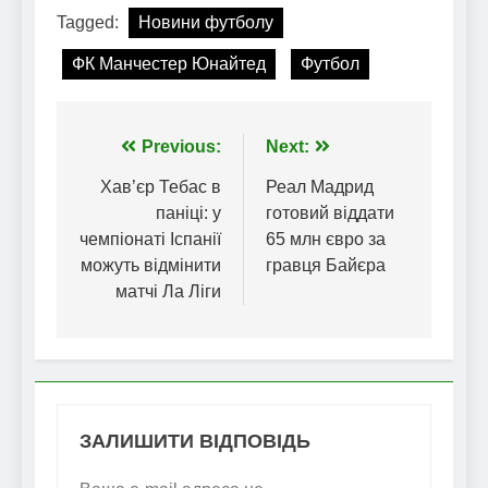
Tagged:
Новини футболу
ФК Манчестер Юнайтед
Футбол
Навігація
Previous:
Next:
записів
Хав’єр Тебас в
Реал Мадрид
паніці: у
готовий віддати
чемпіонаті Іспанії
65 млн євро за
можуть відмінити
гравця Байєра
матчі Ла Ліги
ЗАЛИШИТИ ВІДПОВІДЬ