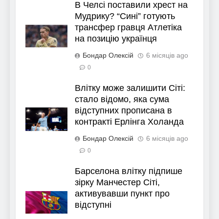
В Челсі поставили хрест на
Мудрику? “Сині” готують
трансфер гравця Атлетіка
на позицію українця
Бондар Олексій
6 місяців ago
0
Влітку може залишити Сіті:
стало відомо, яка сума
відступних прописана в
контракті Ерлінга Холанда
Бондар Олексій
6 місяців ago
0
Барселона влітку підпише
зірку Манчестер Сіті,
активувавши пункт про
відступні