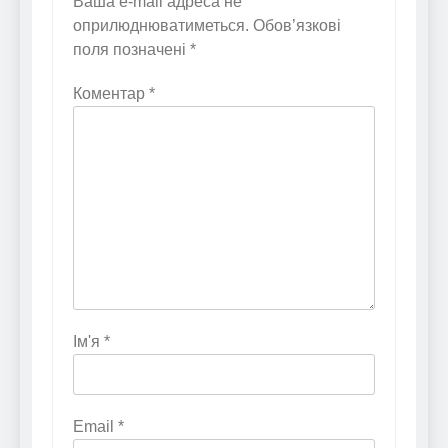
Ваша e-mail адреса не
оприлюднюватиметься.
Обов’язкові
поля позначені
*
Коментар
*
Ім'я
*
Email
*