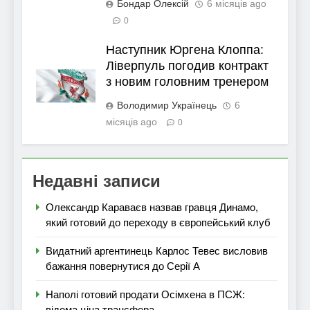
Бондар Олексій
6 місяців ago
0
Наступник Юргена Клоппа:
Ліверпуль погодив контракт
з новим головним тренером
Володимир Українець
6
місяців ago
0
Недавні записи
Олександр Караваєв назвав гравця Динамо,
який готовий до переходу в європейський клуб
Видатний аргентинець Карлос Тевес висловив
бажання повернутися до Серії А
Наполі готовий продати Осімхена в ПСЖ:
відома ціна трансфера