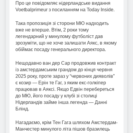
Про це повідомляє нідерландське видання
Voetbalprimeur з посиланням на Today Inside.
Така пропозиція зі сторони МЮ надходить
вже не вперше. Втім, 2 роки тому
легендарний у минулому футболіст дав
зрозуміти, що не хоче залишати Аякс, в якому
обіймає посаду генерального директора.
Нещодавно ван дер Сар продовжив контракт
із амстердамським грандом до кінця червня
2025 року, проте зараз у “червоних дияволів”
є козир — Ерін те Гаг, з яким екс-голкіпер
працював в Аяксі. Якщо Едвін перебереться
до МЮ, його посаду у клубі зі столиці
Нідерландів займе інша легенда — Данні
Блінд.
Нагадаємо, крім Тен Гага шляхом Амстердам-
Манчестер минулого літа пішов бразилець