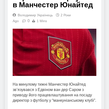
в Манчестер Юнайтед
Володимир Українець
2 Роки
0
Ago
1 Mins
На минулому тижні Манчестер Юнайтед
зв’язувався з Едвіном ван дер Саром з
приводу його працевлаштування на посаду
директор з футболу у “манкуніанському клубі”.