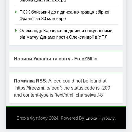
ПСЖ близький до підписання гравця збірної
Франції за 80 млн євро
Олександр Караваєв поділився очікуваннями
від матчу Динамо проти Олександрії в УПЛ
Новини України та світу - FreeZMI.io
Помилка RSS:
A feed could not be found at
`https://freezmi.io/feed`; the status code is `200`
and content-type is `text/html; charset=utf-8`
Епоха Футболу 2024. Powered By
.
Епоха Футболу