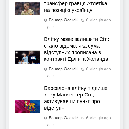
трансфер гравця Атлетіка
на позицію українця
Бондар Олексій
6 місяців ago
0
Влітку може залишити Сіті:
стало відомо, яка сума
відступних прописана в
контракті Ерлінга Холанда
Бондар Олексій
6 місяців ago
0
Барселона влітку підпише
зірку Манчестер Сіті,
активувавши пункт про
відступні
Бондар Олексій
6 місяців ago
0