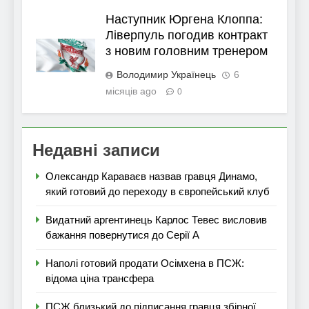
Наступник Юргена Клоппа:
Ліверпуль погодив контракт
з новим головним тренером
Володимир Українець
6
місяців ago
0
Недавні записи
Олександр Караваєв назвав гравця Динамо,
який готовий до переходу в європейський клуб
Видатний аргентинець Карлос Тевес висловив
бажання повернутися до Серії А
Наполі готовий продати Осімхена в ПСЖ:
відома ціна трансфера
ПСЖ близький до підписання гравця збірної