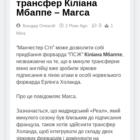
трансфер Кіліана
Мбаппе – Marca
0
Бондар Олексій
2 Роки Ago
1
Mins
“Манчестер Сіті” може дозволити собі
придбання форварда “ПСЖ”
Кіліана Мбаппе
,
незважаючи на те, що в минуле трансферне
вікно англійці вже зробили зіркове
підписання в лінію атаки в особі норвезького
форварда Ерлінга Холанда.
Про це повідомляє Marca.
Зазначається, що мадридський «Реал», який
минулого сезону був близьким до підписання
француза, також хотів здійснити трансфер
Холанда, щоб інтегрувати до складу двох
зіркових форвардів і домінувати на