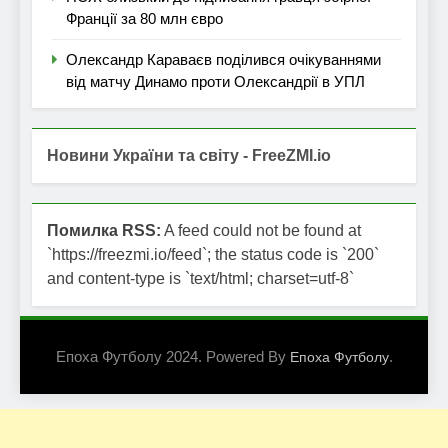
Франції за 80 млн євро
Олександр Караваєв поділився очікуваннями
від матчу Динамо проти Олександрії в УПЛ
Новини України та світу - FreeZMI.io
Помилка RSS:
A feed could not be found at
`https://freezmi.io/feed`; the status code is `200`
and content-type is `text/html; charset=utf-8`
Епоха Футболу 2024. Powered By
.
Епоха Футболу