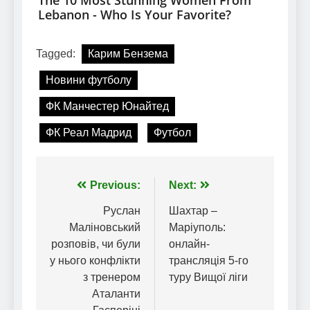
Tagged:
Карим Бензема
Новини футболу
ФК Манчестер Юнайтед
ФК Реал Мадрид
Футбол
Навігація
Previous:
Next:
записів
Руслан
Шахтар –
Маліновський
Маріуполь:
розповів, чи були
онлайн-
у нього конфлікти
трансляція 5-го
з тренером
туру Вищої ліги
Аталанти