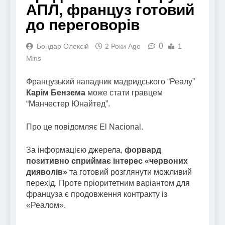
АПЛ, француз готовий
до переговорів
0
Бондар Олексій
2 Роки Ago
1
Mins
Французький нападник мадридського “Реалу”
Карім Бензема
може стати гравцем
“Манчестер Юнайтед”.
Про це повідомляє El Nacional.
За інформацією джерела,
форвард
позитивно сприймає інтерес «червоних
дияволів»
та готовий розглянути можливий
перехід. Проте пріоритетним варіантом для
француза є продовження контракту із
«Реалом».