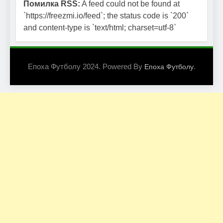
Помилка RSS:
A feed could not be found at
`https://freezmi.io/feed`; the status code is `200`
and content-type is `text/html; charset=utf-8`
Епоха Футболу 2024. Powered By
.
Епоха Футболу