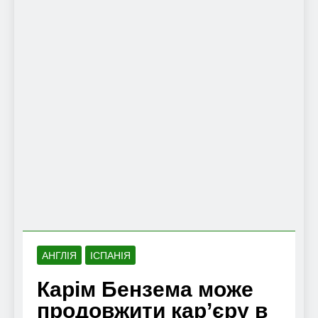
АНГЛІЯ
ІСПАНІЯ
Карім Бензема може
продовжити кар’єру в