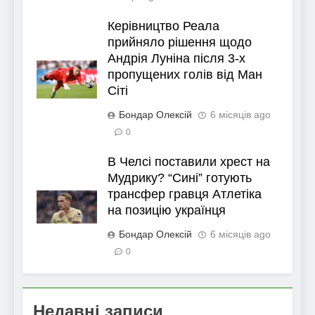
Керівництво Реала
прийняло рішення щодо
Андрія Луніна після 3-х
пропущених голів від Ман
Сіті
Бондар Олексій
6 місяців ago
0
В Челсі поставили хрест на
Мудрику? “Сині” готують
трансфер гравця Атлетіка
на позицію українця
Бондар Олексій
6 місяців ago
0
Недавні записи