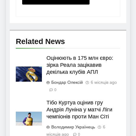
Related News
Оцінюють в 175 млн євро:
зірка Реала зацікавив
декілька клубів АПЛ
Бондар Олексій
6 місяців ago
0
Тібо Куртуа оцінив гру
Андрія Луніна у матчі Ліги
чемпіонів проти Ман Сіті
Володимир Українець
6
місяців ago
0