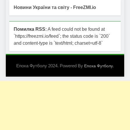
Новини України та світу - FreeZMI.io
Помилка RSS:
A feed could not be found at
`https://freezmi.io/feed`; the status code is `200`
and content-type is `text/html; charset=utf-8`
Епоха Футболу 2024. Powered By
.
Епоха Футболу