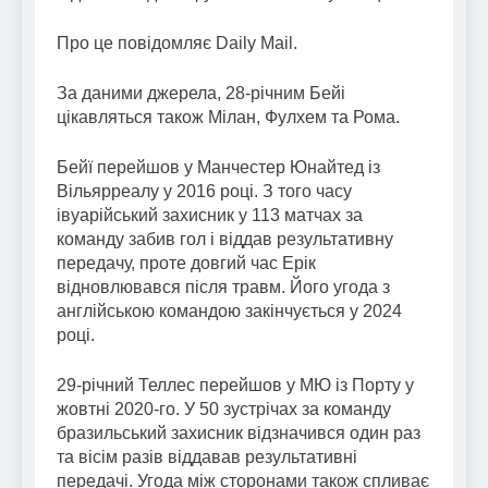
Про це повідомляє Daily Mail.
За даними джерела, 28-річним Бейі
цікавляться також Мілан, Фулхем та Рома.
Бейї перейшов у Манчестер Юнайтед із
Вільярреалу у 2016 році. З того часу
івуарійський захисник у 113 матчах за
команду забив гол і віддав результативну
передачу, проте довгий час Ерік
відновлювався після травм. Його угода з
англійською командою закінчується у 2024
році.
29-річний Теллес перейшов у МЮ із Порту у
жовтні 2020-го. У 50 зустрічах за команду
бразильський захисник відзначився один раз
та вісім разів віддавав результативні
передачі. Угода між сторонами також спливає