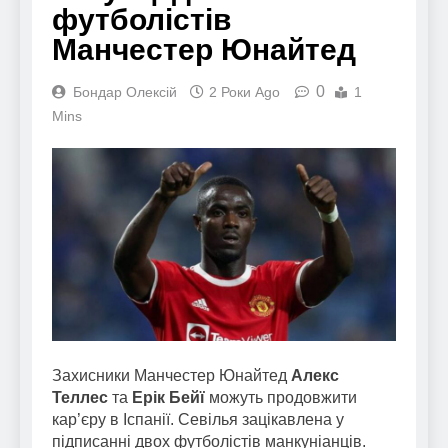
футболістів
Манчестер Юнайтед
0
Бондар Олексій
2 Роки Ago
1
Mins
Захисники Манчестер Юнайтед
Алекс
Теллес
та
Ерік Бейї
можуть продовжити
кар’єру в Іспанії. Севілья зацікавлена ​​у
підписанні двох футболістів манкуніанців.