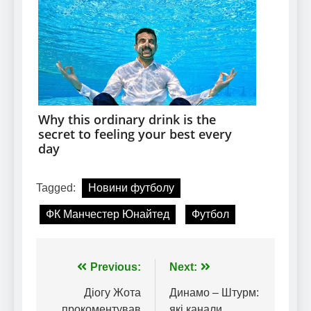
Tagged:
Новини футболу
ФК Манчестер Юнайтед
Футбол
Навігація
Previous:
Next:
записів
Діогу Жота
Динамо – Штурм:
прокоментував
які канали