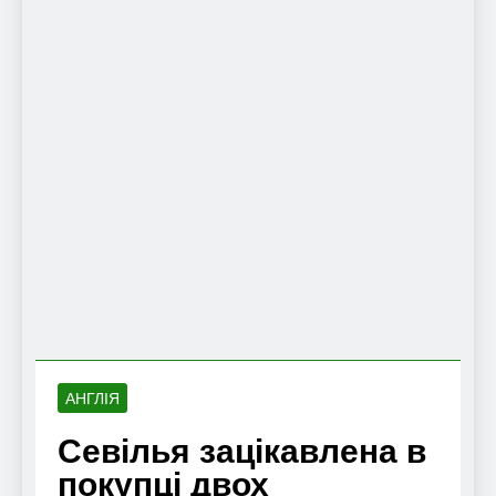
АНГЛІЯ
Севілья зацікавлена в
покупці двох