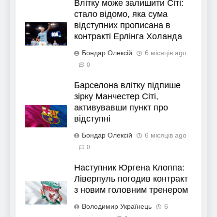
Влітку може залишити Сіті:
стало відомо, яка сума
відступних прописана в
контракті Ерлінга Холанда
Бондар Олексій
6 місяців ago
0
Барселона влітку підпише
зірку Манчестер Сіті,
активувавши пункт про
відступні
Бондар Олексій
6 місяців ago
0
Наступник Юргена Клоппа:
Ліверпуль погодив контракт
з новим головним тренером
Володимир Українець
6