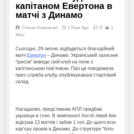
капітаном Евертона в
матчі з Динамо
0
Степан Коваленко
2 Роки Ago
1
Mins
Сьогодні, 29 липня, відбудеться благодійний
матч
Евертон
– Динамо. Український захисник
“ірисок” виведе свій клуб на поле з
капітанською пов’язкою. Про це повідомила
прес-служба клубу, опублікувавши стартовий
склад.
Нагадаємо, представник АПЛ придбав
українця в січні. В чемпіонаті Англії лівий бек
відіграв 13 матчів і забив 1 гол. До цього всю
кар’єру провів в Динамо. До структури “біло-