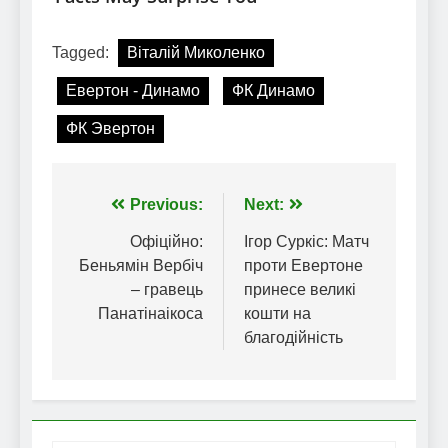
Tagged:
Віталій Миколенко
Евертон - Динамо
ФК Динамо
ФК Эвертон
Навігація
Previous:
Next:
записів
Офіційно:
Ігор Суркіс: Матч
Беньямін Вербіч
проти Евертоне
– гравець
принесе великі
Панатінаікоса
кошти на
благодійність