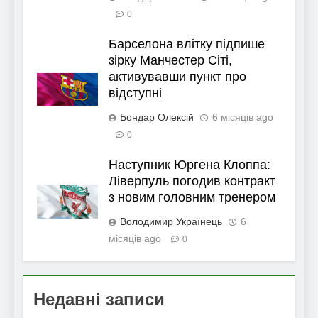
0
Барселона влітку підпише
зірку Манчестер Сіті,
активувавши пункт про
відступні
Бондар Олексій
6 місяців ago
0
Наступник Юргена Клоппа:
Ліверпуль погодив контракт
з новим головним тренером
Володимир Українець
6
місяців ago
0
Недавні записи