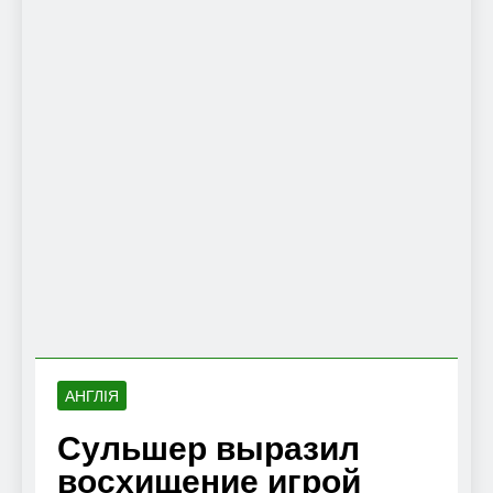
АНГЛІЯ
Сульшер выразил
восхищение игрой