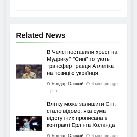
Related News
В Челсі поставили хрест на
Мудрику? “Сині” готують
трансфер гравця Атлетіка
на позицію українця
Бондар Олексій
6 місяців ago
0
Влітку може залишити Сіті:
стало відомо, яка сума
відступних прописана в
контракті Ерлінга Холанда
Бондар Олексій
6 місяців ago