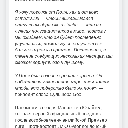
Я хочу того же от Поля, как и от всех
остальных — чтобы выкладывался
наилучшим образом, а Погба — один из
лучших полузащитников в мире, поэтому
мы ожидаем, что он будет постепенно
улучшаться, поскольку он получает всё
больше игрового времени. Постепенно, в
течение следующих нескольких месяцев, мы
сможем вернуть его к лучшему.
У Поля была очень хорошая карьера. Он
победитель чемпионата мира, и мы хотим,
чтобы это лидерство было на поле
», —
приводит слова Сульшера Goal.
Напомним, сегодня Манчестер Юнайтед
сыграет первый официальный поединок
после возобновления английской Премьер
лиги. Противостоять МЮ будет лондонский