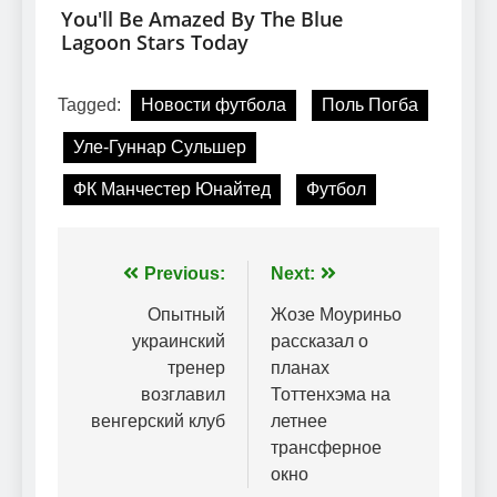
Tagged:
Новости футбола
Поль Погба
Уле-Гуннар Сульшер
ФК Манчестер Юнайтед
Футбол
Навігація
Previous:
Next:
записів
Опытный
Жозе Моуриньо
украинский
рассказал о
тренер
планах
возглавил
Тоттенхэма на
венгерский клуб
летнее
трансферное
окно