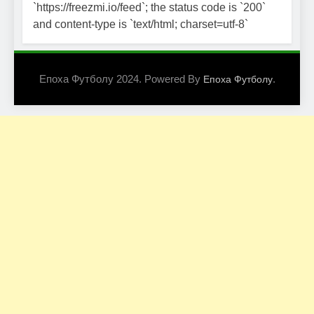
`https://freezmi.io/feed`; the status code is `200`
and content-type is `text/html; charset=utf-8`
Епоха Футболу 2024. Powered By
.
Епоха Футболу