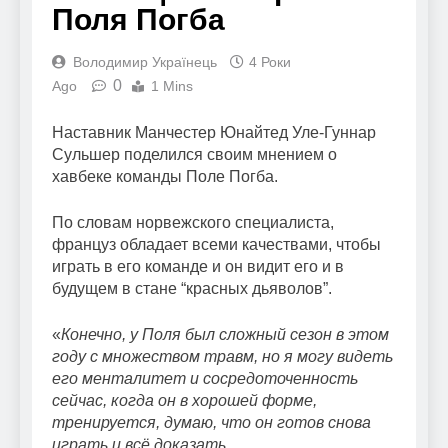
Поля Погба
Володимир Українець
4 Роки
0
Ago
1 Mins
Наставник Манчестер Юнайтед Уле-Гуннар
Сульшер поделился своим мнением о
хавбеке команды Поле Погба.
По словам норвежского специалиста,
француз обладает всеми качествами, чтобы
играть в его команде и он видит его и в
будущем в стане “красных дьяволов”.
«
Конечно, у Поля был сложный сезон в этом
году с множеством травм, но я могу видеть
его менталитет и сосредоточенность
сейчас, когда он в хорошей форме,
тренируется, думаю, что он готов снова
играть и всё доказать.